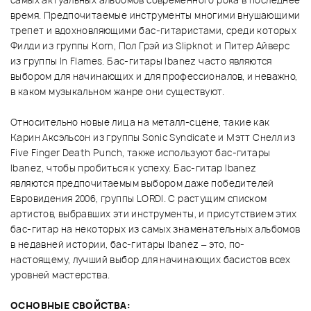
самых актуальных альбомов современного рока в последнее
время. Предпочитаемые инструменты многими внушающими
трепет и вдохновляющими бас-гитаристами, среди которых
Филди из группы Korn, Пол Грэй из Slipknot и Питер Айверс
из группы In Flames. Бас-гитары Ibanez часто являются
выбором для начинающих и для профессионалов, и неважно,
в каком музыкальном жанре они существуют.
Относительно новые лица на металл-сцене, такие как
Карин Аксэльсон из группы Sonic Syndicate и Мэтт Снелл из
Five Finger Death Punch, также используют бас-гитары
Ibanez, чтобы пробиться к успеху. Бас-гитар Ibanez
являются предпочитаемым выбором даже победителей
Евровидения 2006, группы LORDI. C растущим списком
артистов, выбравших эти инструменты, и присутствием этих
бас-гитар на некоторых из самых знаменательных альбомов
в недавней истории, бас-гитары Ibanez – это, по-
настоящему, лучший выбор для начинающих басистов всех
уровней мастерства.
ОСНОВНЫЕ СВОЙСТВА: