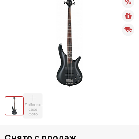
Добавить
свое
фото
Снято с продаж