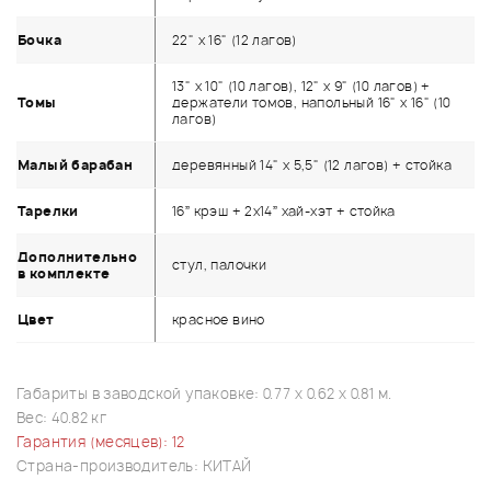
Бочка
22" x 16" (12 лагов)
13" x 10" (10 лагов), 12" x 9" (10 лагов) +
Томы
держатели томов, напольный 16" x 16" (10
лагов)
Малый барабан
деревянный 14" x 5,5" (12 лагов) + стойка
Тарелки
16” крэш + 2x14” хай-хэт + стойка
Дополнительно
стул, палочки
в комплекте
Цвет
красное вино
Габариты в заводской упаковке: 0.77 x 0.62 x 0.81 м.
Вес: 40.82 кг
Гарантия (месяцев): 12
Страна-производитель: КИТАЙ