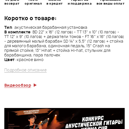
возврат
оригинал
в кредит
и поддержка
все виды оплат
Коротко о товаре:
Тип
: акустическая барабанная установка
В комплекте
: BD 22" x 16" (12 лагов) - TT 13" x 10" (10 лагов) -
TT 12" x 9" (10 лагов) + держатели томов - FT 16" x 16" (10 лагов)
- деревянный малый барабан SD 14" x 5,5" (12 лагов) + стойка
для малого барабана, одиночная педаль, 15" Crash на
прямой стойке, 13" Hihat + стойка Hi-hat, стульчик для
барабанщика, пара палочек
Цвет
: красное вино
Подробное описание
Видеообзор