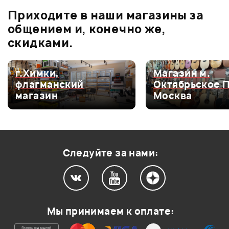
В корзину
В корзину
Приходите в наши магазины за
общением и, конечно же,
Оценка
5
0
скидками.
Оценка
4
0
Оценка
3
0
г.Химки,
Магазин м.
флагманский
Октябрьское 
Оценка
2
0
магазин
Москва
Оценка
1
0
Следуйте за нами:
Мой отзыв о товаре
Ваша оценка:
Мы принимаем к оплате:
Впечатления о товаре: