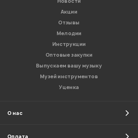
Новости
Акции
Отзывы
Мелодии
Я даю
согласие
на обработку персональных данных в
Инструкции
соответствии с
Политикой в отношении обработки
персональных данных.
Оптовые закупки
Введите проверочное число:
Выпускаем вашу музыку
Музей инструментов
Уценка
О нас
Отправить
Оплата