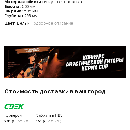
Материал обивки:
искуственная кожа
Высота:
500 мм
Ширина:
595 мм
Глубина:
295 мм
Цвет:
Белый
Подробное описание
Стоимость доставки в ваш город
Курьером
Забрать в ПВЗ
201 р.
(от 5 д.)
151 р.
(от 5 д.)