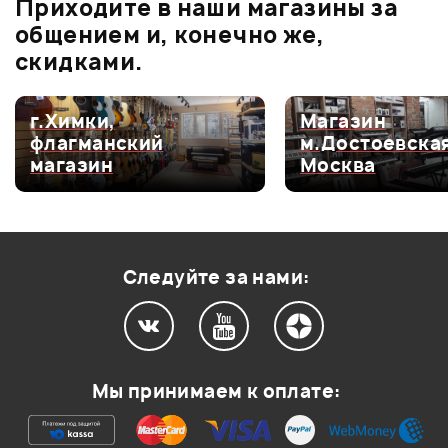
Приходите в наши магазины за
Оценка
1
0
общением и, конечно же,
скидками.
г.Химки,
Магазин
Мой отзыв о товаре
флагманский
м.Достоевская
магазин
Москва
Ваша оценка:
Впечатления о товаре:
Следуйте за нами:
Мы принимаем к оплате: