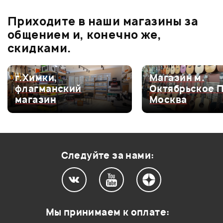
бонусов
.
В корзину
В корзину
Приходите в наши магазины за
0.0
общением и, конечно же,
скидками.
Оценка
5
0
г.Химки,
Магазин м.
флагманский
Октябрьское 
Оценка
4
0
магазин
Москва
Оценка
3
0
Оценка
2
0
Оценка
1
0
Следуйте за нами:
Мой отзыв о товаре
Мы принимаем к оплате: