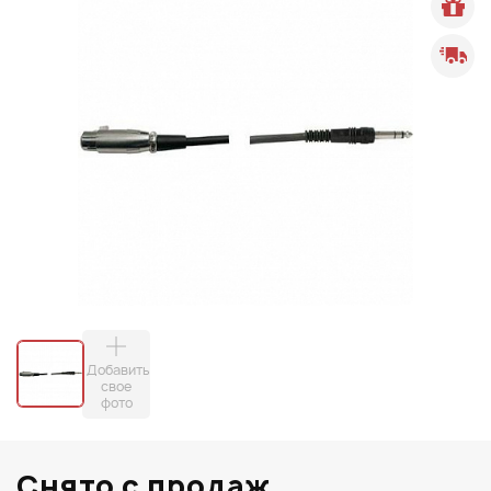
Добавить
свое
фото
Снято с продаж