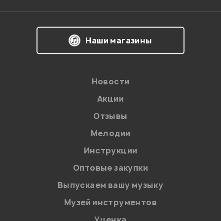
Наши магазины
Новости
Акции
Отзывы
Мелодии
Я даю
согласие
на обработку персональных данных в
Инструкции
соответствии с
Политикой в отношении обработки
персональных данных.
Оптовые закупки
Введите проверочное число:
Выпускаем вашу музыку
Музей инструментов
Уценка