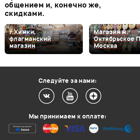
0.0
общением и, конечно же,
скидками.
Оценка
5
0
г.Химки,
Магазин м.
флагманский
Октябрьское 
Оценка
4
0
магазин
Москва
Оценка
3
0
Оценка
2
0
Оценка
1
0
Следуйте за нами:
Мой отзыв о товаре
Мы принимаем к оплате:
Ваша оценка:
Впечатления о товаре: