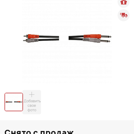
Добавить
свое
фото
Снято с продаж