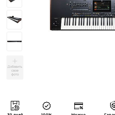
Добавить
свое
фото
30 дней
100%
Можно
Гара