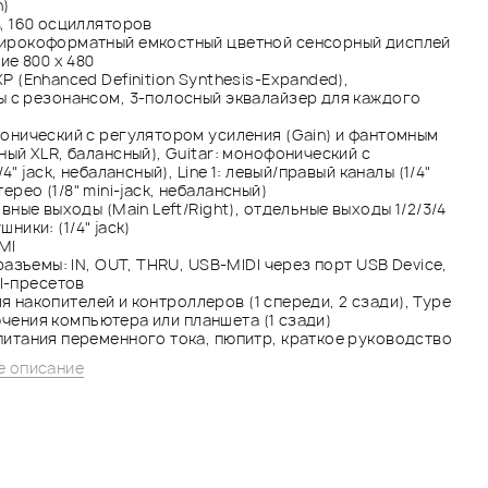
h)
, 160 осцилляторов
рокоформатный емкостный цветной сенсорный дисплей
ие 800 x 480
P (Enhanced Definition Synthesis-Expanded),
 с резонансом, 3-полосный эквалайзер для каждого
онический с регулятором усиления (Gain) и фантомным
ый XLR, балансный), Guitar: монофонический с
" jack, небалансный), Line 1: левый/правый каналы (1/4"
стерео (1/8" mini-jack, небалансный)
овные выходы (Main Left/Right), отдельные выходы 1/2/3/4
шники: (1/4" jack)
MI
азъемы: IN, OUT, THRU, USB-MIDI через порт USB Device,
I-пресетов
для накопителей и контроллеров (1 спереди, 2 сзади), Type
лючения компьютера или планшета (1 сзади)
питания переменного тока, пюпитр, краткое руководство
 описание