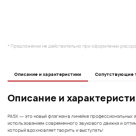
* Предложении не действительно при оформлении рассро
Описание и характеристики
Сопутствующие 
Описание и характерист
PA5X — это новый флагман в линейке профессиональных
использованием современного звукового движка и оптим
который вдохновляет творить и выступать!