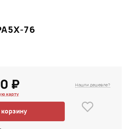
PA5X-76
0 ₽
Нашли дешевле?
ую карту
 корзину