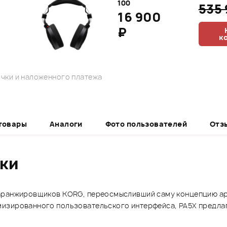
100
535
16 900
₽
к
чки и наложенного платежа
товары
Аналоги
Фото пользователей
Отз
ики
 аранжировщиков KORG, переосмысливший саму концепцию а
изированного пользовательского интерфейса, PA5X предлаг