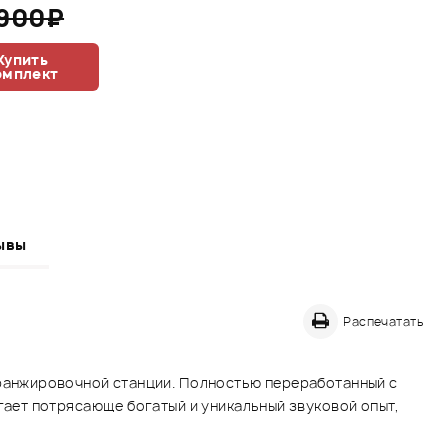
 900₽
Купить
омплект
ывы
Распечатать
ранжировочной станции. Полностью переработанный с
ает потрясающе богатый и уникальный звуковой опыт,