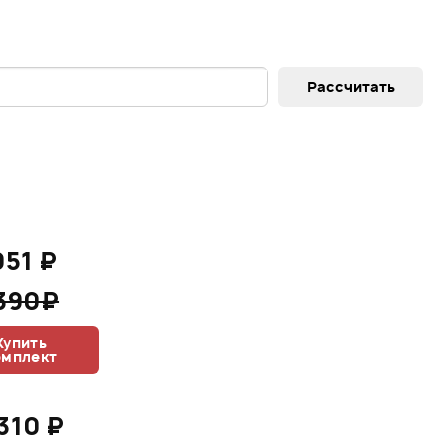
051 ₽
 390₽
Купить
омплект
310 ₽