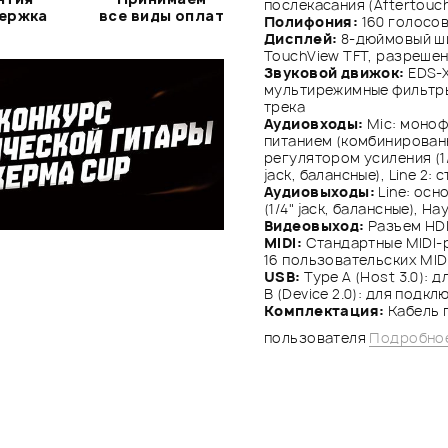
послекасания (Aftertouc
держка
все виды оплат
Полифония:
160 голосов
Дисплей:
8-дюймовый ши
TouchView TFT, разрешен
Звуковой движок:
EDS-X
мультирежимные фильтры
трека
Аудиовходы:
Mic: моноф
питанием (комбинированн
регулятором усиления (1/4
jack, балансные), Line 2: 
Аудиовыходы:
Line: осн
(1/4" jack, балансные), Нау
Видеовыход:
Разъем HD
MIDI:
Стандартные MIDI-р
16 пользовательских MID
USB:
Type A (Host 3.0): 
B (Device 2.0): для подк
Комплектация:
Кабель 
пользователя
Подробное