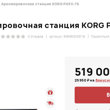
Аранжировочная станция KORG PA5X-76
ровочная станция KORG 
0 отзывов
Артикул: 888880039718
Поделиться
519 00
25950 ₽ на
бонусн
В