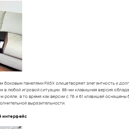
 боковым панелями PA5X олицетворяет элегантность и долг
м в любой игровой ситуации. 88-ми клавишная версия облад
 рояле, в то время как версии с 76 и 61 клавишей оснащены
полнительной выразительности.
й интерфейс