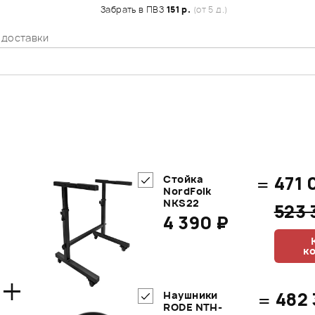
Забрать в ПВЗ
151 р.
(от 5 д.)
 доставки
=
471 
Стойка
NordFolk
NKS22
523
4 390 ₽
к
+
=
482 
Наушники
RODE NTH-