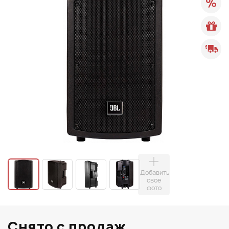
Добавить
свое
фото
Снято с продаж