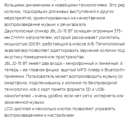
большими динамиками и новейшими технологиями. Это ряд
колонок, подходящих для живых выступлений и других
мероприятий, ориентированных на качественное
воспроизведение музыки и речи/вокала.
Двухполосный спикер JBL JS-15 BT оснащен огромным 375-
мм СЧ/НЧ-излучателем, который раскачивает усилитель,
мощностью 200 Вт, работающий в классе A/B. Пятиполосный
эквалайзер позволяет адаптировать звучание колонки под
акустику помещения или пространства.
JBL JS-15 BT имеет два входа – микрофонный и линейный. А
теперь – ее главная фишка: вшитый MP3-плеер и Bluetooth-
приемник. Пользователь может воспроизводить музыку со
смартфона, подключившись к колонке по беспроводной
технологии; или с карт памяти формата SD и USB-
накопителей – очень удобно, если нет сети, интернета или
закаченной музыки.
LCD-дисплей и несколько кнопок позволяют управлять
воспроизведением и настройками.