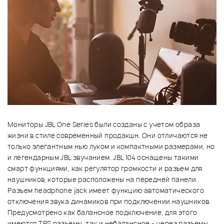
Мониторы JBL One Series были созданы с учетом образа
жизни в стиле современный продакшн. Они отличаются не
только элегантным нью луком и компактными размерами, но
и легендарным JBL звучанием. JBL 104 оснащены такими
смарт функциями, как регулятор громкости и разъем для
наушников, которые расположены на передней панели.
Разъем headphone jack имеет функцию автоматического
отключения звука динамиков при подключении наушников.
Предусмотрено как балансное подключение, для этого
имеются TRS разъемы, так и небалансное - через разъемы