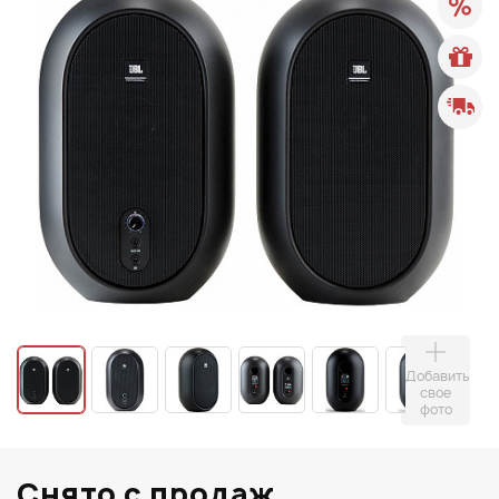
Добавить
свое
фото
Снято с продаж