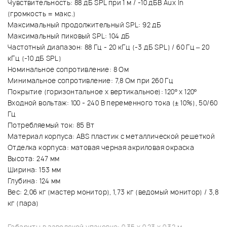
Чувствительность: 88 дБ SPL при 1 м / -10 дБВ Aux In
(громкость = макс.)
Максимальный продолжительный SPL: 92 дБ
Максимальный пиковый SPL: 104 дБ
Частотный диапазон: 88 Гц - 20 кГц (-3 дБ SPL) / 60 Гц – 20
кГц (-10 дБ SPL)
Номинальное сопротивление: 8 Ом
Минимальное сопротивление: 7,8 Ом при 260 Гц
Покрытие (горизонтальное х вертикальное): 120º x 120º
Входной вольтаж: 100 - 240 В переменного тока (± 10%), 50/60
Гц
Потребляемый ток: 85 Вт
Материал корпуса: ABS пластик с металлической решеткой
Отделка корпуса: матовая черная акриловая окраска
Высота: 247 мм
Ширина: 153 мм
Глубина: 124 мм
Вес: 2,06 кг (мастер монитор), 1,73 кг (ведомый монитор) / 3,8
кг (пара)
Габариты в заводской упаковке: 0.35 x 0.23 x 0.32 м.