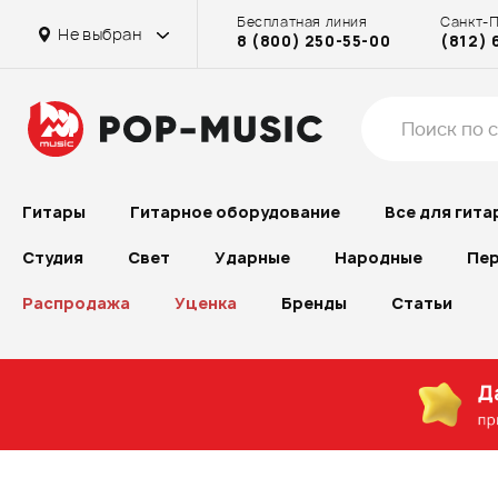
Бесплатная линия
Санкт-
Основной склад Химки
Основной склад Химки
Главный склад
на Октябрьском поле
Не выбран
8 (800) 250-55-00
(812) 
в г. Химки
на Рубинштейна
на Проспекте Большевиков
Гитары
Гитарное оборудование
Все для гита
Студия
Свет
Ударные
Народные
Пер
Распродажа
Уценка
Бренды
Статьи