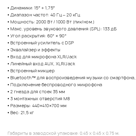
• Динамики: 15″ + 1,75″
• Диапазон частот: 40 Гц – 20 кГц
• Мощность: 2000 Вт / 1000 Вт (пик/ном.)
• Макс. уровень звукового давления (SPL): 133 дБ
• Угол раскрытия: 60° × 90°
• Встроенный усилитель с DSP
• ​​​​​​​Эквалайзер и эффекты
• Вход для микрофона XLR/Jack
• Линейный вход AUX, XLR/Jack
• Встроенный микшер
• ​​​​​​​​​​​​​​Bluetooth™ для воспроизведения музыки со смартфо
• ​​​​​​​​​​​​​​Подключение беспроводного микрофона
• ​​​​​​​2 гнезда для стоек 35 мм
• 3 монтажных отверстия M8
• Размеры: 440×410×700 мм
• Вес: 21,5 кг
Габариты в заводской упаковке: 0.45 x 0.45 x 0.75 м.