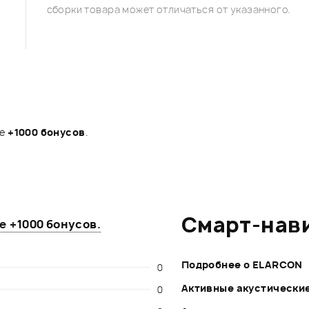
сборки товара может отличаться от указанного.
те
+1000 бонусов
.
Смарт-нав
те
+1000 бонусов
.
Подробнее о ELARCON
0
Активные акустические
0