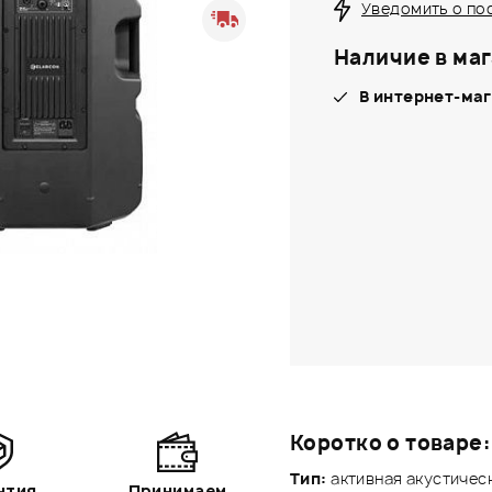
Уведомить о по
Наличие в маг
В интернет-маг
Коротко о товаре:
Тип:
активная акустичес
нтия
Принимаем