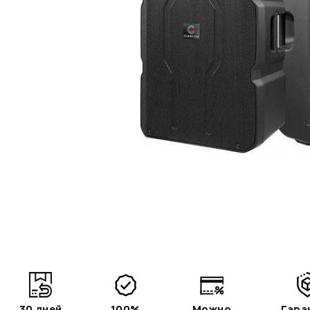
30 дней
100%
Можно
Гара