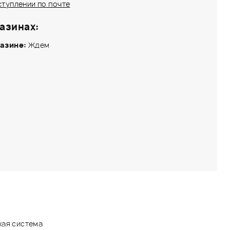
ступлении по почте
азинах:
азине:
Ждем
кая система