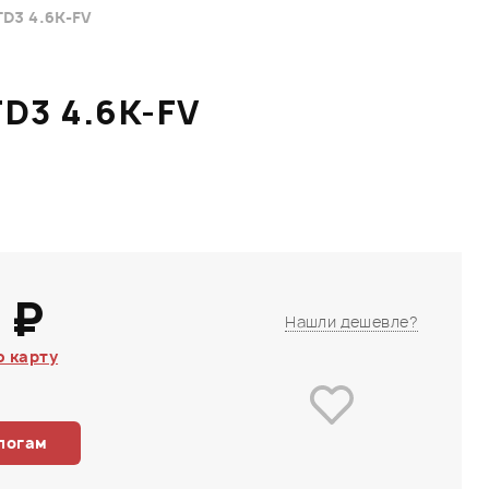
D3 4.6K-FV
D3 4.6K-FV
 ₽
Нашли дешевле?
 карту
логам