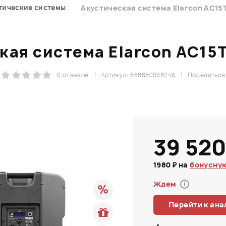
тические системы
Акустическая система Elarcon AC15T
кая система Elarcon AC15T
0 отзывов
Артикул: 888880038246
Поделиться
39 520
1980 ₽ на
бонусную
Ждем
i
Перейти к ана