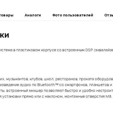
товары
Аналоги
Фото пользователей
Отз
ики
я система в пластиковом корпусе со встроенным DSP (эквала
их, музыкантов, клубов, школ, ресторанов, проката оборудов
изведение аудио по Bluetooth™ со смартфонов, планшетов и
екты, встроенный микшер позволяют быстро и удобно настроит
ля установки прямо или с наклоном, монтажные отверстия M8.