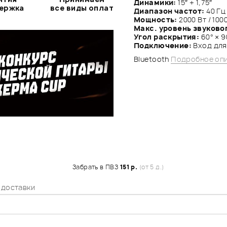
Динамики:
15″ + 1,75″
держка
все виды оплат
Диапазон частот:
40 Гц
Мощность:
2000 Вт / 100
Макс. уровень звуково
Угол раскрытия:
60° × 9
Подключение:
Вход для
Bluetooth
Подробное оп
Забрать в ПВЗ
151 р.
(от 5 д.)
 доставки