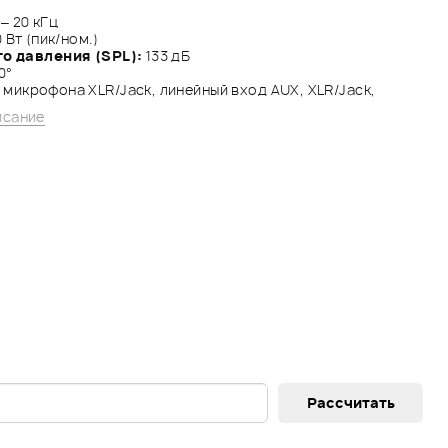
 – 20 кГц
0 Вт (пик/ном.)
го давления (SPL):
133 дБ
0°
 микрофона XLR/Jack, линейный вход AUX, XLR/Jack,
исание