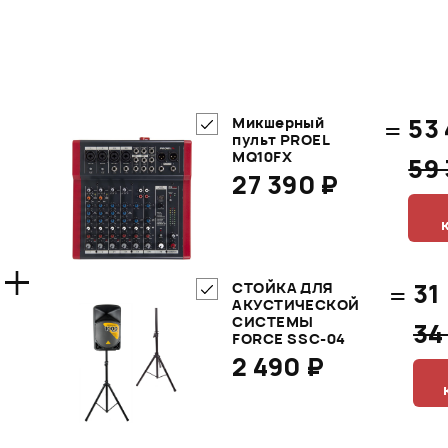
=
53
Микшерный
пульт PROEL
MQ10FX
59
27 390 ₽
+
=
31
СТОЙКА ДЛЯ
АКУСТИЧЕСКОЙ
СИСТЕМЫ
34
FORCE SSC-04
2 490 ₽