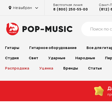
Бесплатная линия
Санкт-
на Достоевской
на Достоевской
Основной склад Химки
в г. Химки
Главный склад
на Достоевской
Не выбран
8 (800) 250-55-00
(812) 
на Проспекте Большевиков
Гитары
Гитарное оборудование
Все для гита
Студия
Свет
Ударные
Народные
Пер
Распродажа
Уценка
Бренды
Статьи