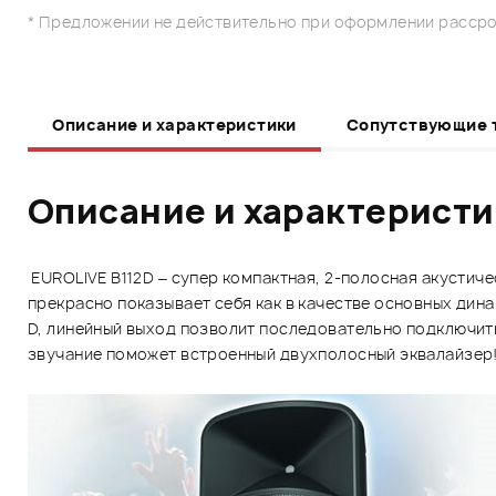
* Предложении не действительно при оформлении рассро
Описание и характеристики
Сопутствующие 
Описание и характерист
EUROLIVE B112D – супер компактная, 2-полосная акустич
прекрасно показывает себя как в качестве основных дин
D, линейный выход позволит последовательно подключить
звучание поможет встроенный двухполосный эквалайзер