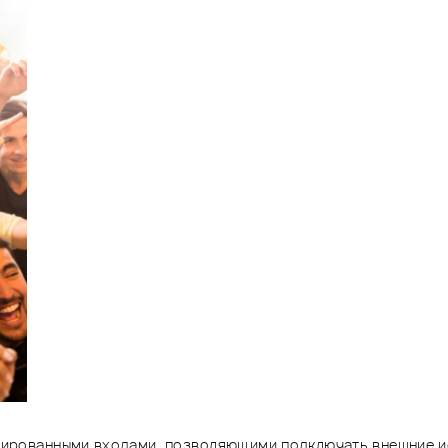
нированными входами, позволяющими подключать внешние исто