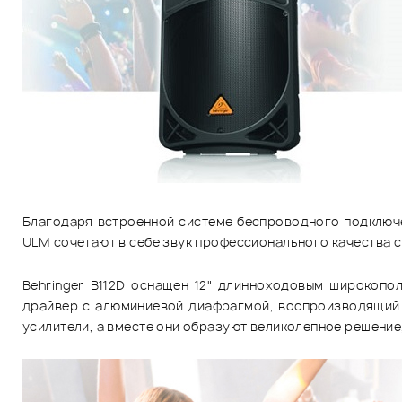
Благодаря встроенной системе беспроводного подключ
ULM сочетают в себе звук профессионального качества с
Behringer B112D оснащен 12" длинноходовым широкопо
драйвер с алюминиевой диафрагмой, воспроизводящий 
усилители, а вместе они образуют великолепное решен