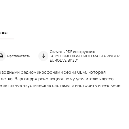
ывы
Скачать PDF инструкцию
Распечатать
"АКУСТИЧЕСКАЯ СИСТЕМА BEHRINGER
EUROLIVE B112D"
спроводными радиомикрофонами серии ULM, которая
но легка, благодаря революционному усилителю класса
 активные акустические системы, а настроить идеальное