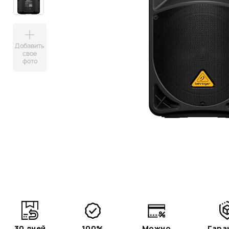
Добавить
свое
фото
30 дней
100%
Можно
Гара