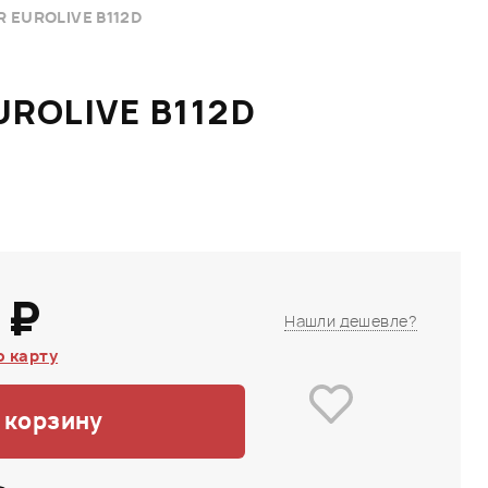
EUROLIVE B112D
ROLIVE B112D
 ₽
Нашли дешевле?
 карту
 корзину