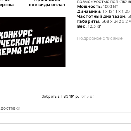
возможностью подключе
держка
все виды оплат
Мощность:
1000 Вт
Динамики:
1 х 12", 1 х 1,35
Частотный диапазон:
50
Габариты:
568 х 342 х 2
Вес:
12,3 кг
Подробное описание
Забрать в ПВЗ
151 р.
(от 5 д.)
 доставки