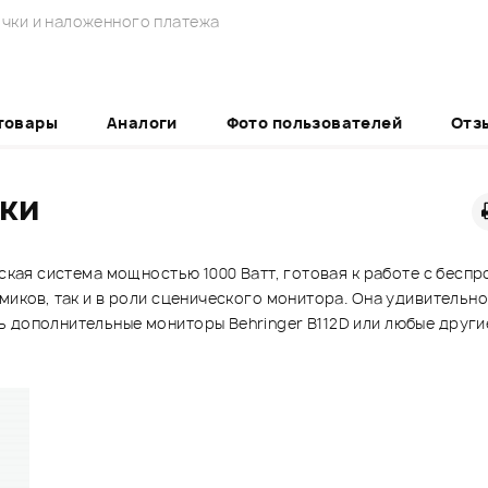
чки и наложенного платежа
товары
Аналоги
Фото пользователей
Отз
ики
еская система мощностью 1000 Ватт, готовая к работе с бе
амиков, так и в роли сценического монитора. Она удивитель
 дополнительные мониторы Behringer B112D или любые другие
!