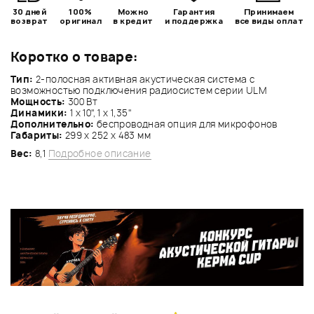
30 дней
100%
Можно
Гарантия
Принимаем
возврат
оригинал
в кредит
и поддержка
все виды оплат
Коротко о товаре:
Тип:
2-полосная активная акустическая система с
возможностью подключения радиосистем серии ULM
Мощность:
300 Вт
Динамики:
1 х 10", 1 х 1,35"
Дополнительно:
беспроводная опция для микрофонов
Габариты:
299 х 252 х 483 мм
Вес:
8,1
Подробное описание