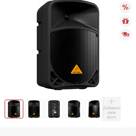
Добавить
свое
фото