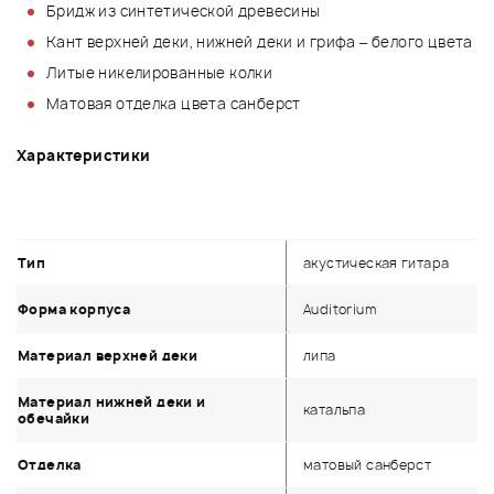
Бридж из синтетической древесины
Кант верхней деки, нижней деки и грифа – белого цвета
Литые никелированные колки
Матовая отделка цвета санберст
Характеристики
Тип
акустическая гитара
Форма корпуса
Auditorium
Материал верхней деки
липа
Материал нижней деки и
катальпа
обечайки
Отделка
матовый санберст