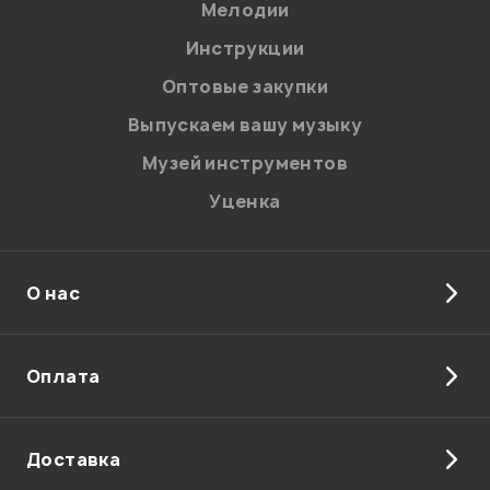
Мелодии
Я даю
согласие
на обработку персональных данных в
Инструкции
соответствии с
Политикой в отношении обработки
персональных данных.
Оптовые закупки
Введите проверочное число:
Выпускаем вашу музыку
Музей инструментов
Уценка
О нас
Отправить
Оплата
Доставка