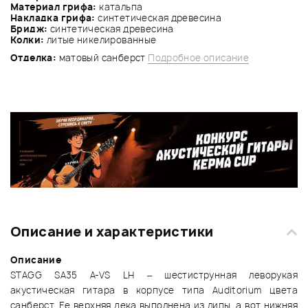
Материал грифа:
катальпа
Накладка грифа:
синтетическая древесина
Бридж:
синтетическая древесина
Колки:
литые никелированные
Отделка:
матовый санберст
Подробное описание
Описание и характеристики
Описание
STAGG SA35 A-VS LH – шестиструнная леворукая
акустическая гитара в корпусе типа Auditorium цвета
санберст. Ее верхняя дека выполнена из липы, а вот нижняя