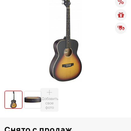
Добавить
свое
фото
Снято с продаж