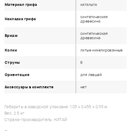
Материал грифа
катальпа
синтетическая
Накладка грифа
древесина
синтетическая
Бридж
древесина
Колки
литые никелированные
Струны
6
Ориентация
для левшей
Аксессуары в комплекте
нет
Габариты в заводской упаковке: 1.03 x 0.455 x 0.115 м.
Вес: 2.5 кг
Страна-производитель: КИТАЙ