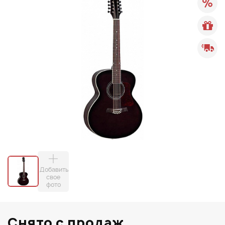
Добавить
свое
фото
Снято с продаж