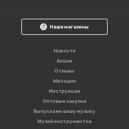
Впечатления о товаре:
Наши магазины
Новости
Акции
Отзывы
Мелодии
Я даю
согласие
на обработку персональных данных в
Инструкции
соответствии с
Политикой в отношении обработки
персональных данных.
Оптовые закупки
Введите проверочное число:
Выпускаем вашу музыку
Музей инструментов