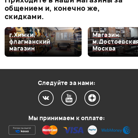
Приходите в наши магазины за
0.0
общением и, конечно же,
скидками.
Оценка
5
0
г.Химки,
Магазин
флагманский
м.Достоевская
Оценка
4
0
магазин
Москва
Оценка
3
0
Оценка
2
0
Оценка
1
0
Следуйте за нами:
Мой отзыв о товаре
Мы принимаем к оплате:
Ваша оценка: