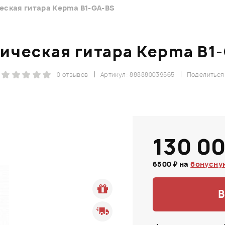
еская гитара Kepma B1-GA-BS
ическая гитара Kepma B1
0 отзывов
Артикул: 888880039565
Поделиться
130 00
6500 ₽ на
бонусну
В