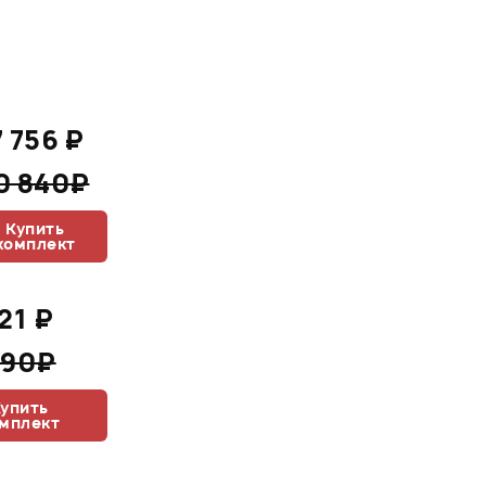
7 756 ₽
0 840₽
Купить
комплект
21 ₽
690₽
упить
мплект