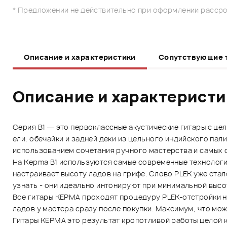
* Предложении не действительно при оформлении рассро
Описание и характеристики
Сопутствующие 
Описание и характерист
Серия B1 — это первоклассные акустические гитары с ц
ели, обечайки и задней деки из цельного индийского пал
использованием сочетания ручного мастерства и самых с
На Kepma B1 используются самые современные технологи
настраивает высоту ладов на грифе. Слово PLEK уже ста
узнать - они идеально интонируют при минимальной высо
Все гитары KEPMA проходят процедуру PLEK-отстройки на
ладов у мастера сразу после покупки. Максимум, что мо
Гитары KEPMA это результат кропотливой работы целой 