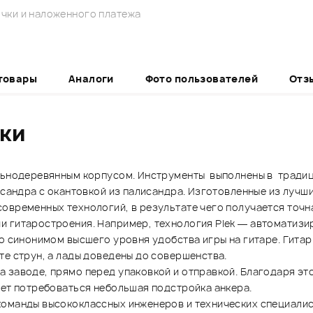
чки и наложенного платежа
товары
Аналоги
Фото пользователей
Отз
ики
ельнодеревянным корпусом. Инструменты выполнены в традиц
исандра с окантовкой из палисандра. Изготовленные из лучш
овременных технологий, в результате чего получается точн
и гитаростроения. Например, технология Plek — автоматизи
ло синонимом высшего уровня удобства игры на гитаре. Гит
те струн, а лады доведены до совершенства.
 заводе, прямо перед упаковкой и отправкой. Благодаря эт
жет потребоваться небольшая подстройка анкера.
команды высококлассных инженеров и технических специалис