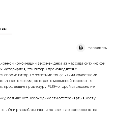
ывы
Распечатать
ионной комбинации верхней деки из массива ситхинской
их материалов, эти гитары производятся с
ая сборка гитары с богатыми тональными качествами.
рованная система, которая с машинной точностью
ары, прошедшие процедуру PLEK-отсройки сложно не
ому, больше нет необходимости отстраивать высоту
тов. Они разрабатывают и доводят до совершенства