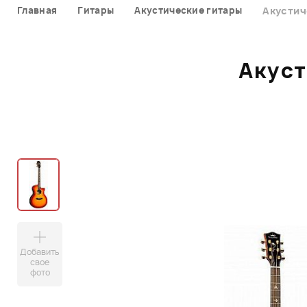
Главная
Гитары
Акустические гитары
Акустич
Акуст
Добавить
свое
фото