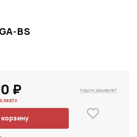
-GA-BS
0 ₽
Нашли дешевле?
ю карту
 корзину