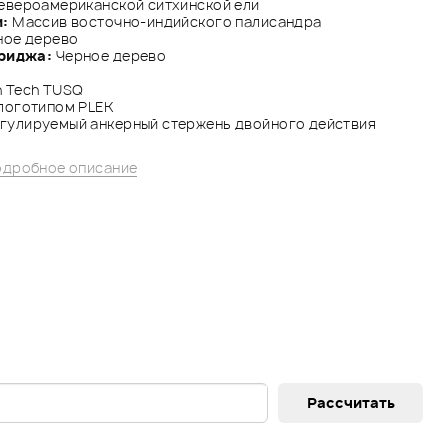
евероамериканской ситхинской ели
и:
Массив восточно-индийского палисандра
ное дерево
риджа:
Черное дерево
 Tech TUSQ
логотипом PLEK
гулируемый анкерный стержень двойного действия
дробное описание