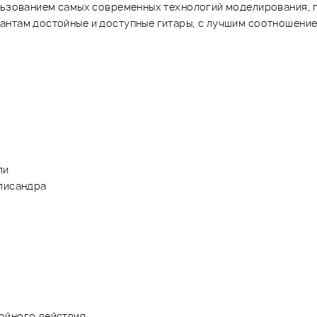
ользованием самых современных технологий моделирования,
антам достойные и доступные гитары, с лучшим соотношение
ли
алисандра
ойного действия