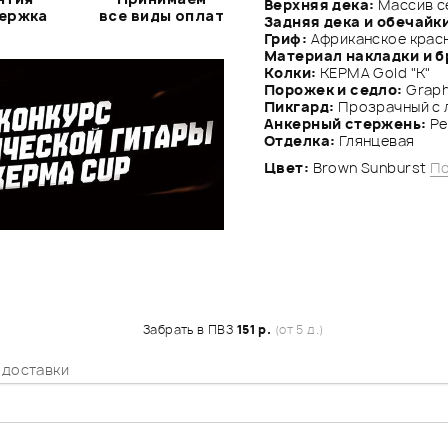
Верхняя дека:
Массив с
держка
все виды оплат
Задняя дека и обечайк
Гриф:
Африканское крас
Материал накладки и б
Колки:
KEPMA Gold "K"
Порожек и седло:
Graph
Пикгард:
Прозрачный с 
Анкерный стержень:
Ре
Отделка:
Глянцевая
Цвет:
Brown Sunburst
По
Забрать в ПВЗ
151 р.
(от 5 д.)
 доставки