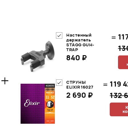
=
11
Настенный
держатель
STAGG GUH-
13
TRAP
840 ₽
+
=
119 4
СТРУНЫ
ELIXIR 16027
2 690 ₽
132 
К
ко