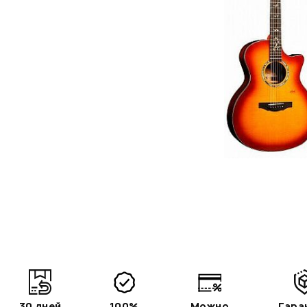
30 дней
100%
Можно
Гара