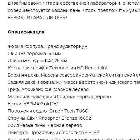
дизайны своих гитар в собственной лаборатории, с исп
совершенствуется каждый день, чтобы предложить музык
KEPMA ГИТАРА ДЛЯ ТЕБЯ!
Спецификация
Форма корпуса: Гранд аудиториум
Ширина порожка: 43 мм
Длина мензуры: 647,25 мм
Крепление грифа: Технология NC Neck Joint
Верхняя дека: Массив североамериканской ситхинской е
Задняя дека и обечайки: Массив восточно-индийского п
Гриф: Африканское красное дерево
Материал накладки и бриджа: Черное дерево
Колки: KEPMA Gold "K"
Порожек и седло: Graph Tech TUSQ
Струны: Elixir Phosphor Bronze 16052
Бриджевые пины: Черное дерево
Пикгард: Прозрачный с логотипом PLEK
Анкерный стержень: Регулируемый анкерный стержень дв