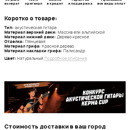
возврат
оригинал
в кредит
и поддержка
все виды оплат
Коротко о товаре:
Тип:
акустическая гитара
Материал верхней деки:
Массив ели альпийской
Материал нижней деки:
Дерево красное
Отделка:
Глянцевая
Материал грифа:
Красное дерево
Материал накладки грифа:
Палисандр
Цвет:
Натуральный
Подробное описание
Стоимость доставки в ваш город