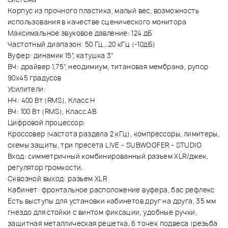
Корпус из прочного пластика, малый вес, возможность
использования в качестве сценического монитора
Максимальное звуковое давление: 124 дБ
Частотный диапазон: 50 Гц...20 кГц (-10дБ)
Вуфер: динамик 15", катушка 3"
ВЧ: драйвер 1,75", неодимиум, титановая мембрана, рупор
90х45 градусов
Усилители:
НЧ: 400 Вт (RMS), Класс Н
ВЧ: 100 Вт (RMS), Класс АВ
Цифровой процессор:
Кроссовер (частота раздела 2 кГц), компрессоры, лимитеры,
схемы защиты, три пресета LIVE - SUBWOOFER - STUDIO
Вход: симметричный комбинированный разъем XLR/джек,
регулятор громкости.
Сквозной выход: разъем XLR
Кабинет: фронтальное расположение вуфера, бас рефлекс
Есть выступы для установки кабинетов друг на друга, 35 мм
гнездо для стойки с винтом фиксации, удобные ручки,
защитная металлическая решетка, 6 точек подвеса (резьба