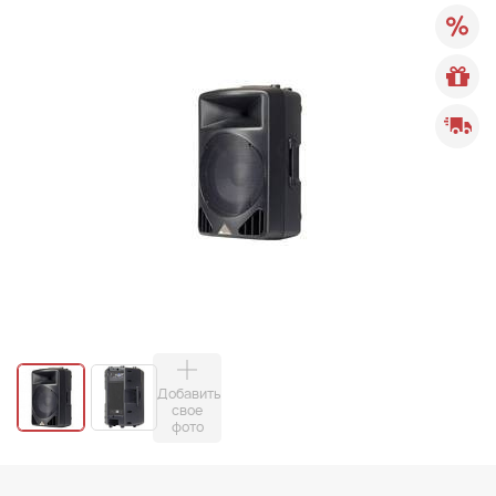
Добавить
свое
фото