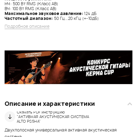
НЧ: 500 Вт RMS (Класс АВ)
ВЧ: 100 Вт RMS (Класс АВ)
Максимальное звуковое давление:
124 дБ
Частотный диапазон:
50 Гц...20 кГц (+-10дБ)
Подробное описание
Описание и характеристики
Скачать PDF инструкцию
"АКТИВНАЯ АКУСТИЧЕСКАЯ СИCТЕМА
ALTO PS5HA"
Двухполосная универсальная активная акустическая
система