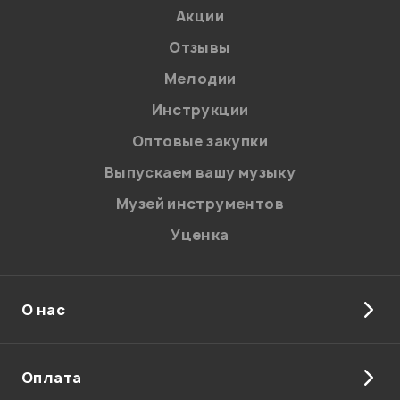
Акции
Отзывы
Мелодии
Я даю
согласие
на обработку персональных данных в
Инструкции
соответствии с
Политикой в отношении обработки
персональных данных.
Оптовые закупки
Введите проверочное число:
Выпускаем вашу музыку
Музей инструментов
Уценка
О нас
Отправить
Оплата