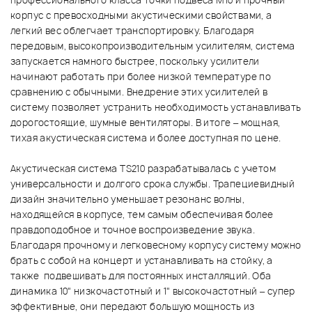
профессионального класса точки подвеса М10 и прочный
корпус с превосходными акустическими свойствами, а
легкий вес облегчает транспортировку. Благодаря
передовым, высокопроизводительным усилителям, система
запускается намного быстрее, поскольку усилители
начинают работать при более низкой температуре по
сравнению с обычными. Внедрение этих усилителей в
систему позволяет устранить необходимость устанавливать
дорогостоящие, шумные вентиляторы. В итоге – мощная,
тихая акустическая система и более доступная по цене.
Акустическая система TS210 разрабатывалась с учетом
универсальности и долгого срока службы. Трапециевидный
дизайн значительно уменьшает резонанс волны,
находящейся в корпусе, тем самым обеспечивая более
правдоподобное и точное воспроизведение звука.
Благодаря прочному и легковесному корпусу систему можно
брать с собой на концерт и устанавливать на стойку, а
также подвешивать для постоянных инсталляций. Оба
динамика 10" низкочастотный и 1" высокочастотный – супер
эффективные, они передают большую мощность из