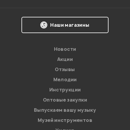
Наши магазины
Новости
Акции
Отзывы
Мелодии
Я даю
согласие
на обработку персональных данных в
Инструкции
соответствии с
Политикой в отношении обработки
персональных данных.
Оптовые закупки
Введите проверочное число:
Выпускаем вашу музыку
Музей инструментов