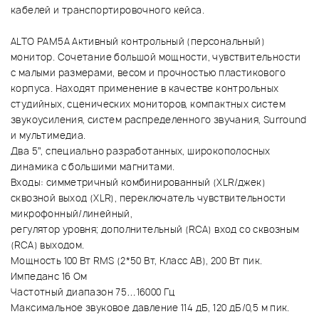
кабелей и транспортировочного кейса.
ALTO PAM5A Активный контрольный (персональный)
монитор. Сочетание большой мощности, чувствительности
с малыми размерами, весом и прочностью пластикового
корпуса. Находят применение в качестве контрольных
студийных, сценических мониторов, компактных систем
звукоусиления, систем распределенного звучания, Surround
и мультимедиа.
Два 5”, специально разработанных, широкополосных
динамика с большими магнитами.
Входы: симметричный комбинированный (XLR/джек)
сквозной выход (XLR), переключатель чувствительности
микрофонный/линейный,
регулятор уровня; дополнительный (RCA) вход со сквозным
(RCA) выходом.
Мощность 100 Вт RMS (2*50 Вт, Класс AB), 200 Вт пик.
Импеданс 16 Ом
Частотный диапазон 75…16000 Гц
Максимальное звуковое давление 114 дБ, 120 дБ/0,5 м пик.