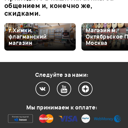
0.0
общением и, конечно же,
скидками.
Оценка
5
0
г.Химки,
Магазин м.
флагманский
Октябрьское 
Оценка
4
0
магазин
Москва
Оценка
3
0
Оценка
2
0
Оценка
1
0
Следуйте за нами:
Мой отзыв о товаре
Мы принимаем к оплате:
Ваша оценка:
Впечатления о товаре: