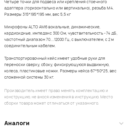
Четыре точки для подвеса или крепления стоечного
адаптера (горизонтально или вертикально), резьба М4.
Размеры 315*195*195 мм, вес 5,5 кг
Микрофоны ALTO AM6 вокальные, динамические,
кардиоидные, импеданс 300 Ом, чувствительность -74 дБ,
частотный диапазон 70…12000 Гц, с выключателем, с 2 м
соединительным кабелем.
Транспортировочный кейс имеет удобные руки для
переноски сверху, сбоку, фиксирующуюся выдвижную,
колеса, пластиковые ножки. Размеры кейса 67*50*25, вес
сложенной системы 30 кг.
Производитель имеет право менять комплектацию и
конструкцию, не внося изменения в инструкцию. Место
сборки товара может отличаться от указанного.
Аналоги