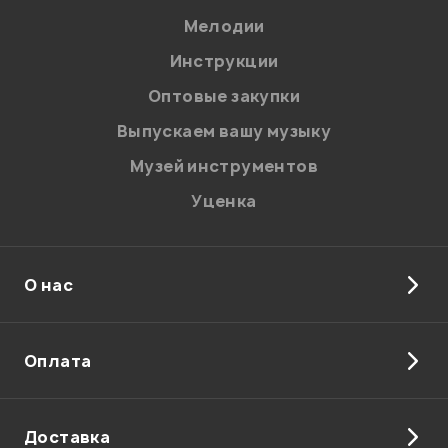
Мелодии
Я даю
согласие
на обработку персональных данных в
Инструкции
соответствии с
Политикой в отношении обработки
персональных данных.
Оптовые закупки
Введите проверочное число:
Выпускаем вашу музыку
Музей инструментов
Уценка
О нас
Отправить
Оплата
Доставка