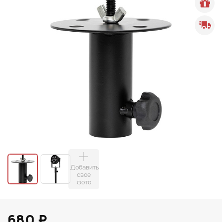
Добавить
свое
фото
680 ₽