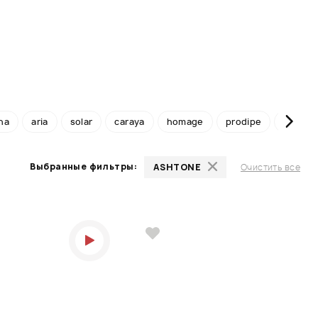
na
aria
solar
caraya
homage
prodipe
redhill
Выбранные фильтры:
ASHTONE
Очистить все