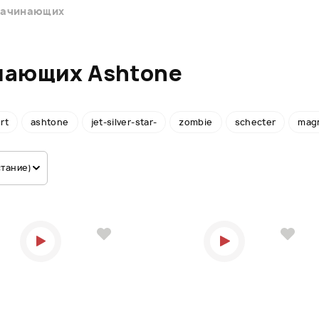
начинающих
нающих Ashtone
rt
ashtone
jet-silver-star-
zombie
schecter
mag
стание)