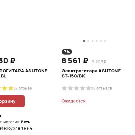
7%
30 ₽
8 561 ₽
9 205 ₽
РОГИТАРА ASHTONE
Электрогитара ASHTONE
 BL
ST-150/BK
5
2 отзыва
0
0 отзывов
корзину
Ожидается
е
т-магазин
Есть
етербург
в 1 из 4