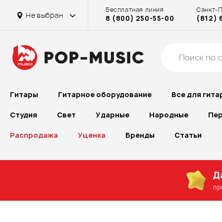
Бесплатная линия
Санкт-
на Бассейной
в г. Химки
на Проспекте Большевиков
Не выбран
8 (800) 250-55-00
(812) 
на Достоевской
Гитары
Гитарное оборудование
Все для гита
Студия
Свет
Ударные
Народные
Пер
Распродажа
Уценка
Бренды
Статьи