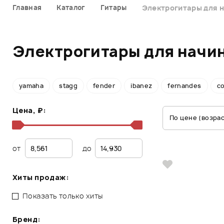
Главная
Каталог
Гитары
Электрогитары для 
Электрогитары для начи
yamaha
stagg
fender
ibanez
fernandes
co
Цена, ₽:
По цене (возра
от
до
Хиты продаж:
Показать только хиты
Бренд: