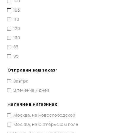
100
105
110
120
130
85
95
Отправим ваш заказ:
Завтра
В течение 7 дней
Наличие в магазинах:
Москва, на Новослободской
Москва, на Октябрьском поле