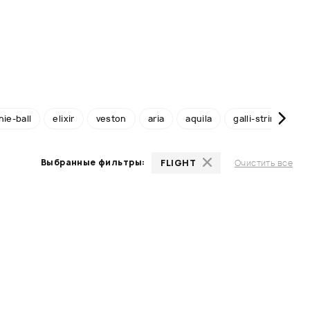
nie-ball
elixir
veston
aria
aquila
galli-strings
Выбранные фильтры:
FLIGHT
Очистить все