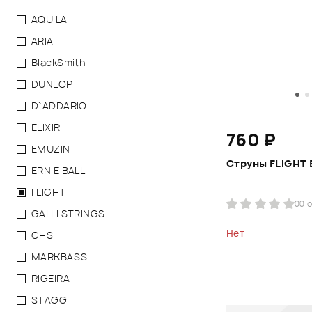
AQUILA
ARIA
BlackSmith
DUNLOP
D`ADDARIO
ELIXIR
760 ₽
EMUZIN
Струны FLIGHT
ERNIE BALL
FLIGHT
0
0 
GALLI STRINGS
Нет
GHS
MARKBASS
RIGEIRA
STAGG