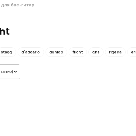
 для бас-гитар
ht
stagg
d`addario
dunlop
flight
ghs
rigeira
er
стание)