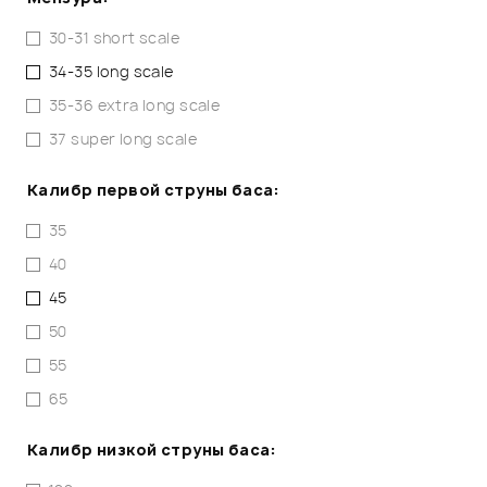
30-31 short scale
34-35 long scale
35-36 extra long scale
37 super long scale
Калибр первой струны баса:
35
40
45
50
55
65
Калибр низкой струны баса: