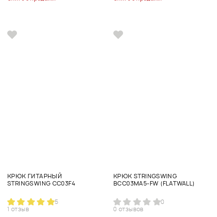
КРЮК ГИТАРНЫЙ
КРЮК STRINGSWING
STRINGSWING CC03F4
BCC03MA5-FW (FLATWALL)
5
0
1 отзыв
0 отзывов