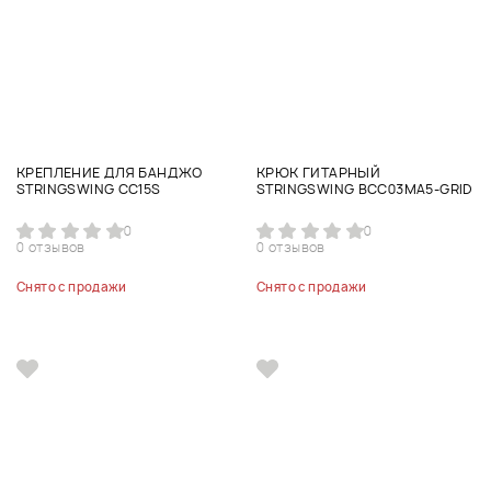
КРЕПЛЕНИЕ ДЛЯ БАНДЖО
КРЮК ГИТАРНЫЙ
STRINGSWING CC15S
STRINGSWING BCC03MA5-GRID
0
0
0 отзывов
0 отзывов
Снято с продажи
Снято с продажи