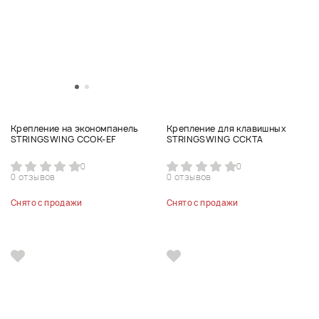
Крепление на экономпанель
Крепление для клавишных
STRINGSWING CCOK-EF
STRINGSWING CCKTA
0
0
0 отзывов
0 отзывов
Снято с продажи
Снято с продажи