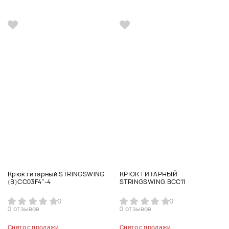
Крюк гитарный STRINGSWING
КРЮК ГИТАРНЫЙ
(B)CC03F4"-4
STRINGSWING BCC11
0
0
0 отзывов
0 отзывов
Снято с продажи
Снято с продажи