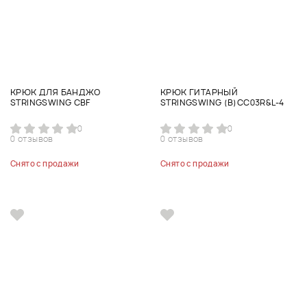
КРЮК ДЛЯ БАНДЖО
КРЮК ГИТАРНЫЙ
STRINGSWING CBF
STRINGSWING (B)CC03R&L-4
0
0
0 отзывов
0 отзывов
Снято с продажи
Снято с продажи