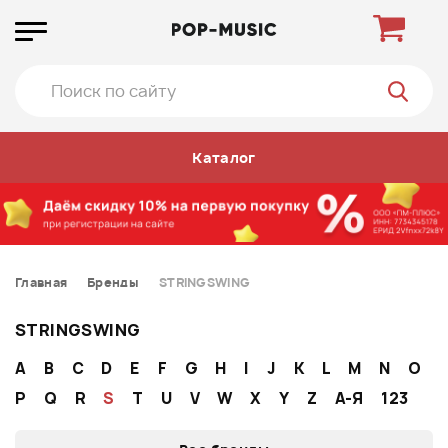
Каталог
Главная
Бренды
STRINGSWING
STRINGSWING
A
B
C
D
E
F
G
H
I
J
K
L
M
N
O
P
Q
R
S
T
U
V
W
X
Y
Z
А-Я
123