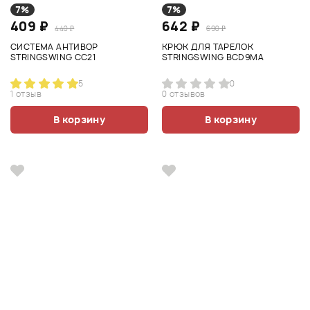
7%
7%
409 ₽
642 ₽
440 ₽
690 ₽
СИСТЕМА АНТИВОР
КРЮК ДЛЯ ТАРЕЛОК
STRINGSWING CC21
STRINGSWING BCD9MA
5
0
1 отзыв
0 отзывов
В корзину
В корзину