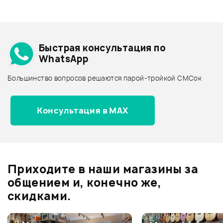
+1000 бонусов
.
Смарт-навигатор
Добавить свое фото
Подробнее о STRINGSWING
Быстрая консультация по
Архив товаров - дешевле
WhatsApp
Архив товаров - дороже
Большинство вопросов решаются парой-тройкой СМСок
Все товары STRINGSWING
Архив товаров - новинки
Консультация в MAX
Отзывы
Оставьте отзыв и получите
+1000
0
бонусов
.
Приходите в наши магазины за
0.0
общением и, конечно же,
скидками.