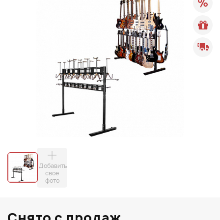
Добавить
свое
фото
Снято с продаж