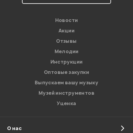
Новости
Акции
Отзывы
Мелодии
Я даю
согласие
на обработку персональных данных в
Инструкции
соответствии с
Политикой в отношении обработки
персональных данных.
Оптовые закупки
Введите проверочное число:
Выпускаем вашу музыку
Музей инструментов
Уценка
О нас
Отправить