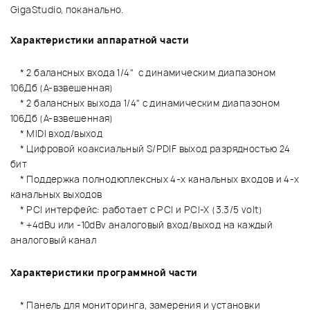
GigaStudio, поканально.
Характеристики аппаратной части
* 2 балансных входа 1/4" с динамическим диапазоном
106Дб (A-взвешенная)
* 2 балансных выхода 1/4" с динамическим диапазоном
106Дб (A-взвешенная)
* MIDI вход/выход
* Цифровой коаксиальный S/PDIF выход разрядностью 24
бит
* Поддержка полнодюплексных 4-х канальных входов и 4-х
канальных выходов
* PCI интерфейс: работает с PCI и PCI-X (3.3/5 volt)
* +4dBu или -10dBv аналоговый вход/выход на каждый
аналоговый канал
Характеристики программной части
* Панель для мониторинга, замерения и установки