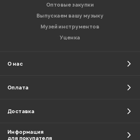
Оптовые закупки
Выпускаем вашу музыку
Музей инструментов
Уценка
О нас
Я даю
согласие
на обработку персональных данных в
соответствии с
Политикой в отношении обработки
персональных данных.
Оплата
Введите проверочное число:
Доставка
Информация
для покупателя