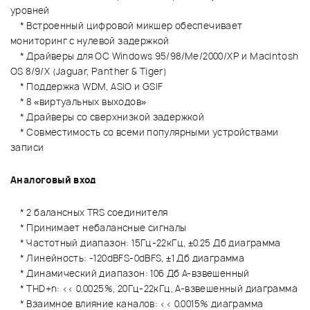
уровней
* Встроенный цифровой микшер обеспечивает
мониторинг с нулевой задержкой
* Драйверы для ОС Windows 95/98/Me/2000/XP и Macintosh
OS 8/9/X (Jaguar, Panther & Tiger)
* Поддержка WDM, ASIO и GSIF
* 8 «виртуальных выходов»
* Драйверы со сверхнизкой задержкой
* Совместимость со всеми популярными устройствами
записи
Аналоговый вход
* 2 балансных TRS соединителя
* Принимает небалансные сигналы
* Частотный диапазон: 15Гц-22кГц, ±0.25 Дб диаграмма
* Линейность: -120dBFS-0dBFS, ±1 Дб диаграмма
* Динамический диапазон: 106 Дб A-взвешенный
* THD+n: << 0.0025%, 20Гц-22кГц, A-взвешенный диаграмма
* Взаимное влияние каналов: << 0.0015% диаграмма