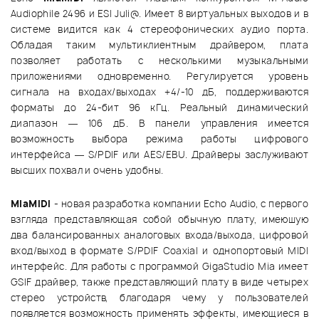
Audiophile 2496 и ESI Juli@. Имеет 8 виртуальных выходов и в
системе видится как 4 стереофонических аудио порта.
Обладая таким мультиклиентным драйвером, плата
позволяет работать с несколькими музыкальными
приложениями одновременно. Регулируется уровень
сигнала на входах/выходах +4/-10 дБ, поддерживаются
форматы до 24-бит 96 кГц. Реальный динамический
диапазон — 106 дБ. В панели управления имеется
возможность выбора режима работы цифрового
интерфейса — S/PDIF или AES/EBU. Драйверы заслуживают
высших похвал и очень удобны.
MiaMIDI
- новая разработка компании Echo Audio, с первого
взгляда представляющая собой обычную плату, имеюшую
два балансированных аналоговых входа/выхода, цифровой
вход/выход в формате S/PDIF Coaxial и однопортовый MIDI
интерфейс. Для работы с программой GigaStudio Mia имеет
GSIF драйвер, также представляющий плату в виде четырех
стерео устройств, благодаря чему у пользователей
появляется возможность применять эффекты, имеющиеся в