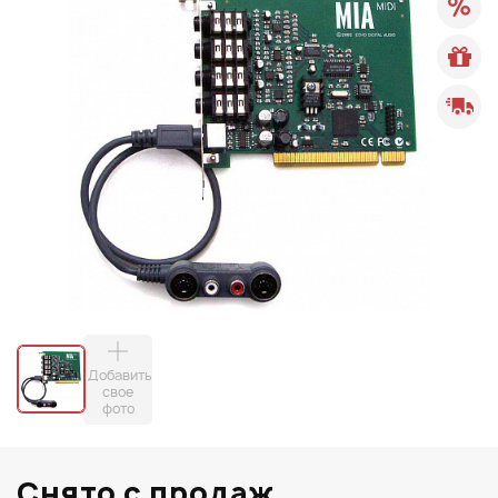
Добавить
свое
фото
Снято с продаж