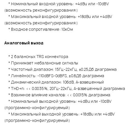
* Номинальный входной уровень: +4dBu или -10dBV
(возможность реконфигурирования )
* Максимальный входной уровень: +18dBu или +4dBV
(возможность реконфигурирования )
* Входное сопротивление: 10кОм
Аналоговый выход
* 2 балансных TRS коннектора
* Принимает небалансные сигналы
* Частотный диапазон: 15Гц-22кГц, ±0.25Дб диаграмма
* Линейность: -110dBFS-0dBFS, ±0.8Дб диаграмма
* Динамический диапазон: 106dB, A-взвешенный
* THD+n: << 0.0035%, 20Гц-22кГц, A-взвешенный диаграмма
* Взаимное влияние каналов: << 0.0015% диаграмма
* Номинальный выходной уровень: +4dBu или -10dBV
(программно-конфигурируемый)
* Максимальный выходной уровень: +18dBu или +4dBV
(программно-конфигурируемый)