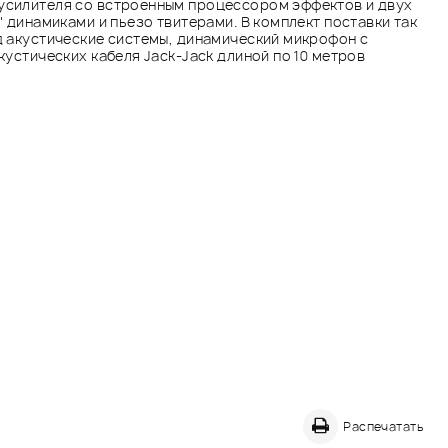
усилителя со встроенным процессором эффектов и двух
" динамиками и пьезо твитерами. В комплект поставки так
д акустические системы, динамический микрофон с
кустических кабеля Jack-Jack длиной по 10 метров
Распечатать