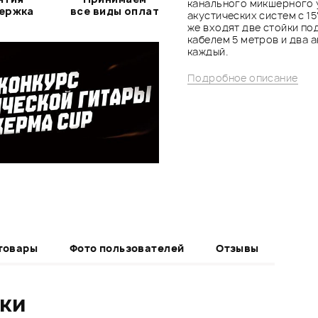
канального микшерного 
держка
все виды оплат
акустических систем с 15
же входят две стойки по
кабелем 5 метров и два а
каждый.
Подробное описание
товары
Фото пользователей
Отзывы
ики