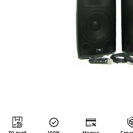
30 дней
100%
Можно
Гара