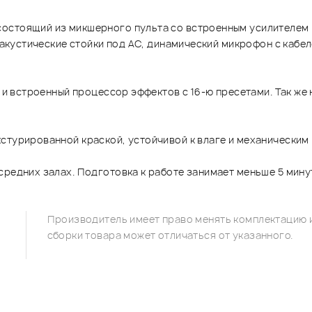
остоящий из микшерного пульта со встроенным усилителем 
 акустические стойки под АС, динамический микрофон с кабел
) и встроенный процессор эффектов с 16-ю пресетами. Так же
стурированной краской, устойчивой к влаге и механическим
средних залах. Подготовка к работе занимает меньше 5 мину
Производитель имеет право менять комплектацию и
сборки товара может отличаться от указанного.