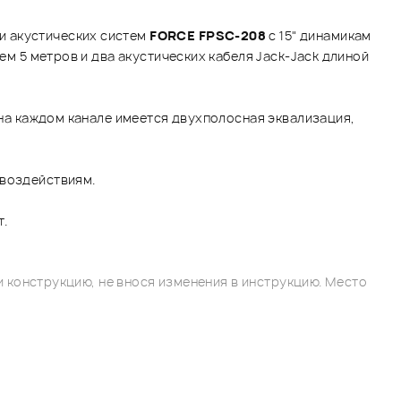
и акустических систем
FORCE FPSC-208
с 15" динамикам
ем 5 метров и два акустических кабеля Jack-Jack длиной
 на каждом канале имеется двухполосная эквализация,
 воздействиям.
т.
 конструкцию, не внося изменения в инструкцию. Место