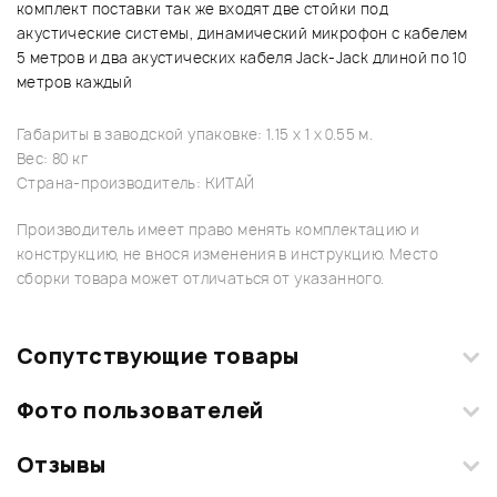
комплект поставки так же входят две стойки под
акустические системы, динамический микрофон с кабелем
5 метров и два акустических кабеля Jack-Jack длиной по 10
метров каждый
Габариты в заводской упаковке: 1.15 x 1 x 0.55 м.
Вес: 80 кг
Страна-производитель: КИТАЙ
Производитель имеет право менять комплектацию и
конструкцию, не внося изменения в инструкцию. Место
сборки товара может отличаться от указанного.
Сопутствующие товары
Фото пользователей
Отзывы
Загрузите свои фотографии купленного товара и получите
+1000 бонусов
.