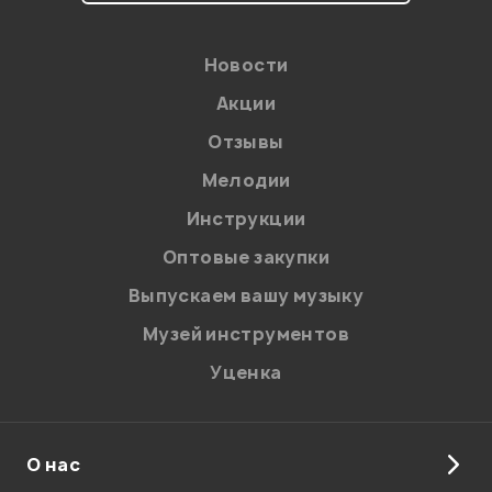
Новости
Акции
Отзывы
Мелодии
Я даю
согласие
на обработку персональных данных в
Инструкции
соответствии с
Политикой в отношении обработки
персональных данных.
Оптовые закупки
Введите проверочное число:
Выпускаем вашу музыку
Музей инструментов
Уценка
О нас
Отправить