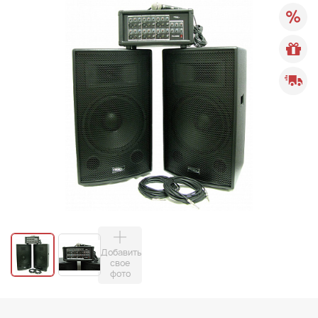
Добавить
свое
фото