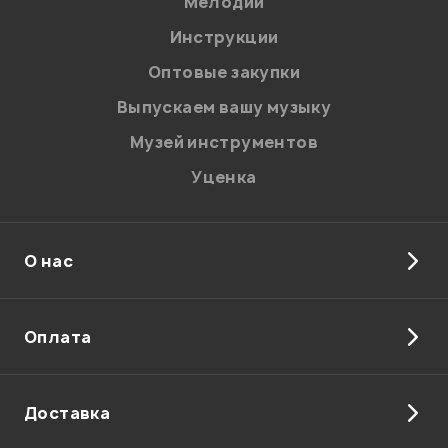
Мелодии
Я даю
согласие
на обработку персональных данных в
Инструкции
соответствии с
Политикой в отношении обработки
персональных данных.
Оптовые закупки
Введите проверочное число:
Выпускаем вашу музыку
Музей инструментов
Уценка
О нас
Отправить
Оплата
Доставка