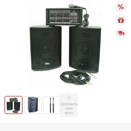
Добавить
свое
фото