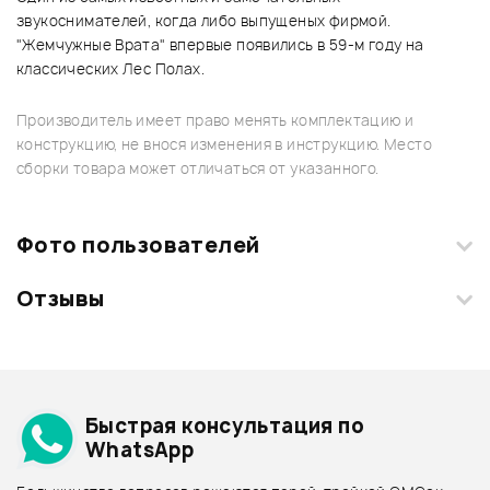
звукоснимателей, когда либо выпущеных фирмой.
"Жемчужные Врата" впервые появились в 59-м году на
классических Лес Полах.
Производитель имеет право менять комплектацию и
конструкцию, не внося изменения в инструкцию. Место
сборки товара может отличаться от указанного.
Фото пользователей
Отзывы
Загрузите свои фотографии купленного товара и получите
+1000 бонусов
.
Смарт-навигатор
Добавить свое фото
Подробнее о SEYMOUR DUNCAN
Быстрая консультация по
Архив товаров - дешевле
WhatsApp
Архив товаров - дороже