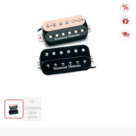
Добавить
свое
фото