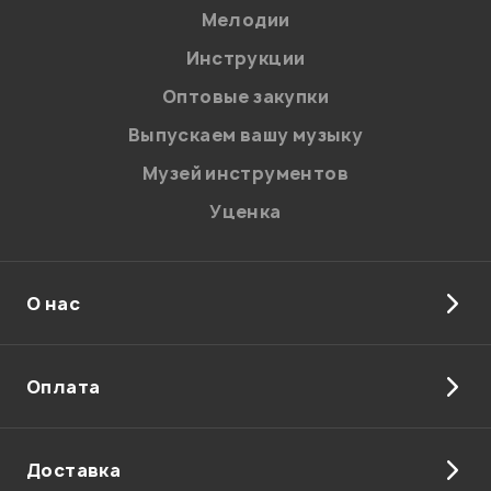
Мелодии
Я даю
согласие
на обработку персональных данных в
Инструкции
соответствии с
Политикой в отношении обработки
персональных данных.
Оптовые закупки
Введите проверочное число:
Выпускаем вашу музыку
Музей инструментов
Уценка
О нас
Отправить
Оплата
Доставка