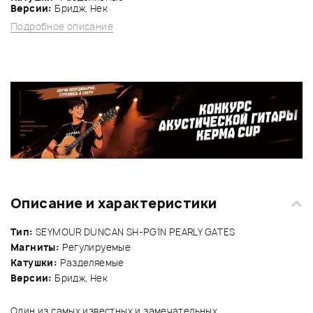
Версии:
Бридж, Нек
Подробное описание
Описание и характеристики
Тип:
SEYMOUR DUNCAN SH-PG1N PEARLY GATES
Магниты:
Регулируемые
Катушки:
Разделяемые
Версии:
Бридж, Нек
Один из самых известных и замечательных