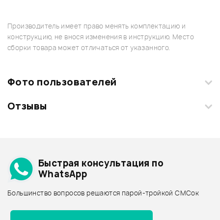
Производитель имеет право менять комплектацию и
конструкцию, не внося изменения в инструкцию. Место
сборки товара может отличаться от указанного.
Фото пользователей
Отзывы
Загрузите свои фотографии купленного товара и получите
+1000 бонусов
.
Смарт-навигатор
Добавить свое фото
Подробнее о SEYMOUR DUNCAN
Быстрая консультация по
Архив товаров - дешевле
WhatsApp
Архив товаров - дороже
Большинство вопросов решаются парой-тройкой СМСок
Все товары SEYMOUR DUNCAN
Архив товаров - новинки