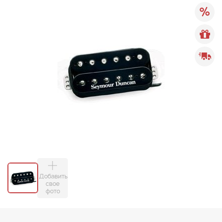
Добавить
свое
фото