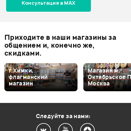
Консультация в MAX
Отзывы
Оставьте отзыв и получите
+1000
0
бонусов
.
Приходите в наши магазины за
0.0
общением и, конечно же,
скидками.
Оценка
5
0
г.Химки,
Магазин м.
флагманский
Октябрьское 
Оценка
4
0
магазин
Москва
Оценка
3
0
Оценка
2
0
Оценка
1
0
Следуйте за нами: