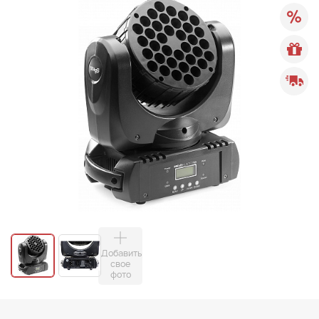
Добавить
свое
фото