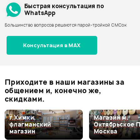
Быстрая консультация по
Архив товаров - дешевле
WhatsApp
Архив товаров - дороже
Большинство вопросов решаются парой-тройкой СМСок
Все товары STAGG
Архив товаров - новинки
8 067 ₽
Консультация в MAX
DMX КАБЕЛЬ STAGG NDX3R
DMX-контроллер INVOLIGHT
LEDControl
Отзывы
Оставьте отзыв и получите
+1000
Ожидается
1
бонусов
.
В корзину
Приходите в наши магазины за
4.0
общением и, конечно же,
скидками.
Оценка
5
0
г.Химки,
Магазин м.
флагманский
Октябрьское 
Оценка
4
100%
магазин
Москва
Оценка
3
0