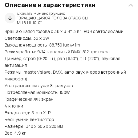
Описание и характеристики
Скачать PDF инструкцию
"ВРАЩАЮЩАЯСЯ ГОЛОВА STAGG SLI
MHB HH10-0"
Вращающаяся голова с 36 х 3 Вт 3 в 1, RGB светодиодами
Светодиоды: 36 х 3W
Выходная мощность: 88.750 lux @ 1m
Режим работы: 9/14-канальный DMX-512 протокол
Диммер, строб (0-20 Гц), pan (630°), tilt (220°), звуковая
активация
Режимы: master/slave, DMX, авто, звук (через встроенный
микрофон)
Угол раскрытия луча: 8 градусов
Потребляемая мощность: 150W
Графический ЖК экран
4 кнопки
Вход/выход: 3-pin XLR
Бесшумный вентилятор
Размеры: 340 х 305 х 220 мм
Вес: 4,9 кг