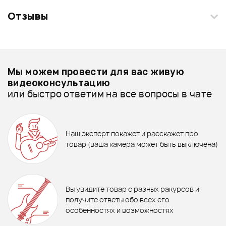
+1000 бонусов
.
Отзывы
Добавить свое фото
Смарт-навигатор
26%
16 990 ₽
22 990 ₽
Подробнее о NEKTAR
USB MIDI клавиатура Nektar
Impact LX 61+
Мы можем провести для вас живую
MIDI-клавиатуры - дешевле
видеоконсультацию
ПЕДАЛЬ СУСТЕЙНА STAGG
FORCE MIDI ST-61 Чехол для
или быстро ответим на все вопросы в чате
MIDI-клавиатуры - дороже
SUSPED 10
MIDI клавиатуры 61 клавиша
Все товары NEKTAR
16%
Ожидается
Ожидается
MIDI-клавиатуры - новинки
17 990 ₽
Наш эксперт покажет и расскажет про
21 300 ₽ ₽
товар (ваша камера может быть выключена)
MIDI-клавиатура ALESIS V61
MKII
Отзывы
Товары из видео
Оставьте отзыв и получите
+1000
7
бонусов
.
Вы увидите товар с разных ракурсов и
Рейтинг
Рейтинг
5.0
получите ответы обо всех его
особенностях и возможностях