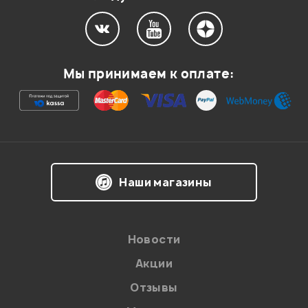
Здравствуйте!
Во второй половине января данные клавиатуры
будут доступны.
Мы принимаем к оплате:
Администратор
0
0
Наши магазины
Да, конечно же можно работать на любых
секвенсорах, но эти рассказываемые функции на
клавише будут ли работать на Cubase? Или только на
Новости
этом DAW будут работать?
Акции
Дмитрий
Отзывы
04.02.2023