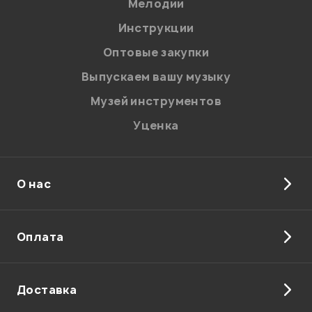
Мелодии
Инструкции
Здравствуйте! Да, будут.
Оптовые закупки
Администратор
Выпускаем вашу музыку
Музей инструментов
Уценка
0
1
Можно ли подключить к этому инструменту педаль?
О нас
Дмитрий
15.09.2021
Оплата
Здравствуйте! Нет.
Доставка
Администратор