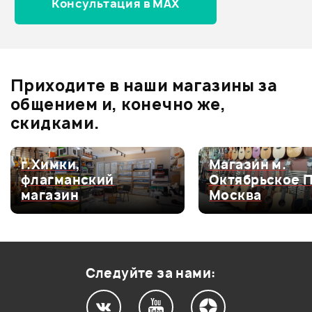
Консультация в MAX
Отзывы
Оставьте отзыв и получите
+1000
0
бонусов
.
Приходите в наши магазины за
0.0
общением и, конечно же,
скидками.
Оценка
5
0
г.Химки,
Магазин м.
флагманский
Октябрьское 
Оценка
4
0
магазин
Москва
Оценка
3
0
Оценка
2
0
Оценка
1
0
Следуйте за нами: