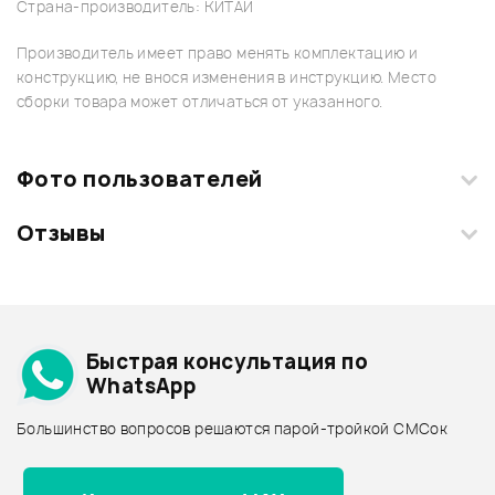
Страна-производитель: КИТАЙ
Производитель имеет право менять комплектацию и
конструкцию, не внося изменения в инструкцию. Место
сборки товара может отличаться от указанного.
Фото пользователей
Отзывы
Загрузите свои фотографии купленного товара и получите
+1000 бонусов
.
Смарт-навигатор
Добавить свое фото
Подробнее о NUMARK
Быстрая консультация по
Архив товаров - дешевле
WhatsApp
Архив товаров - дороже
Большинство вопросов решаются парой-тройкой СМСок
Все товары NUMARK
Архив товаров - новинки