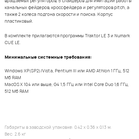
вращаемых регуляторов, 5 слайдеров для имитации работы
канальных фейдеров, кроссфейдера и регуляторов pitch, а
также 2 колеса подгона скорости и поиска. Корпус
пластиковый.
В комплекте прилагаются программы Traktor LE 3 и Numark
CUE LE.
Минимальные системные требования:
Windows XP(SP2)/Vista, Pentium III или AMD Athlon 1 ГГц, 512
Мб RAM
MacOS X 10.4 или выше, G4 1,5 ГГц или Intel Core Duo 1,6 ГГц,
512 Мб RAM
Габариты в заводской упаковке: 0.42 x 0.36 x 0.13 м.
Вес: 2.6 кг