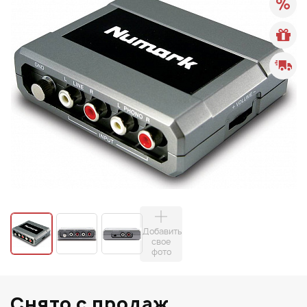
Добавить
свое
фото
Снято с продаж