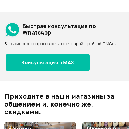
Смарт-навигатор
Добавить свое фото
Подробнее о NUMARK
Быстрая консультация по
Архив товаров - дешевле
WhatsApp
Архив товаров - дороже
Большинство вопросов решаются парой-тройкой СМСок
Все товары NUMARK
Архив товаров - новинки
Консультация в MAX
Отзывы
Оставьте отзыв и получите
+1000
0
бонусов
.
Приходите в наши магазины за
0.0
общением и, конечно же,
скидками.
Оценка
5
0