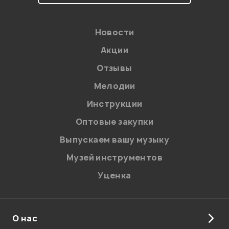
Новости
Акции
Отзывы
Мелодии
Я даю
согласие
на обработку персональных данных в
Инструкции
соответствии с
Политикой в отношении обработки
персональных данных.
Оптовые закупки
Введите проверочное число:
Выпускаем вашу музыку
Музей инструментов
Уценка
О нас
Отправить