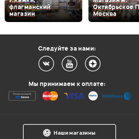
г.Химки,
Магазин м.
флагманский
Октябрьское 
Оценка
4
0
магазин
Москва
Оценка
3
0
Оценка
2
0
Оценка
1
0
Следуйте за нами:
Мой отзыв о товаре
Мы принимаем к оплате:
Ваша оценка:
Впечатления о товаре:
Наши магазины