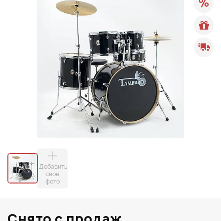
Добавить
свое
фото
Снято с продаж