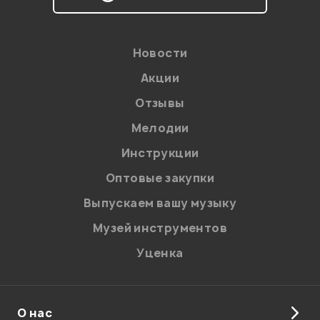
Новости
Акции
Отзывы
Мелодии
Я даю
согласие
на обработку персональных данных в
Инструкции
соответствии с
Политикой в отношении обработки
персональных данных.
Оптовые закупки
Введите проверочное число:
Выпускаем вашу музыку
Музей инструментов
Уценка
О нас