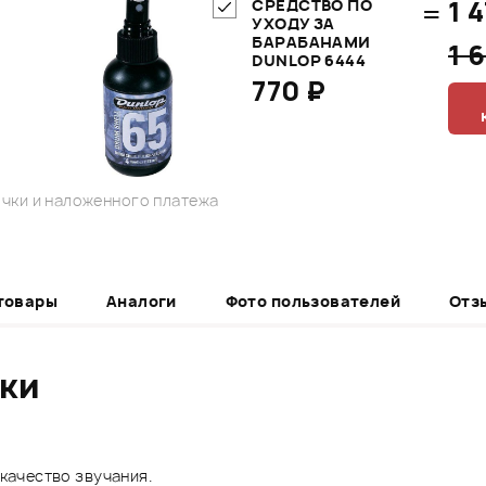
=
1 
СРЕДСТВО ПО
УХОДУ ЗА
БАРАБАНАМИ
1 
DUNLOP 6444
770 ₽
чки и наложенного платежа
товары
Аналоги
Фото пользователей
Отз
ики
 качество звучания.