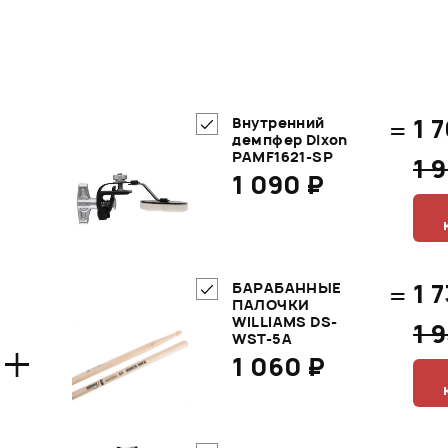
=
1 
Внутренний
демпфер Dixon
PAMF1621-SP
1 
1 090 ₽
=
1 
БАРАБАННЫЕ
ПАЛОЧКИ
WILLIAMS DS-
1 
+
WST-5A
1 060 ₽