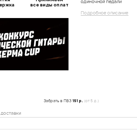
одиночной педали
держка
все виды оплат
Подробное описание
Забрать в ПВЗ
151 р.
(от 5 д.)
 доставки