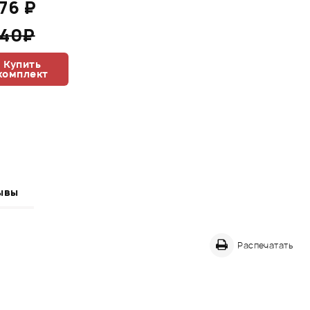
476 ₽
640₽
Купить
комплект
ывы
Распечатать