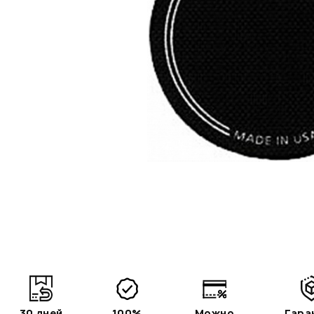
30 дней
100%
Можно
Гара