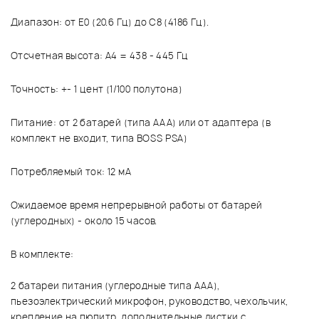
Диапазон: от E0 (20.6 Гц) до C8 (4186 Гц).
Отсчетная высота: A4 = 438 - 445 Гц
Точность: +- 1 цент (1/100 полутона)
Питание: от 2 батарей (типа AAA) или от адаптера (в
комплект не входит, типа BOSS PSA)
Потребляемый ток: 12 мА
Ожидаемое время непрерывной работы от батарей
(углеродных) - около 15 часов.
В комплекте:
2 батареи питания (углеродные типа AAA),
пьезоэлектрический микрофон, руководство, чехольчик,
крепление на пюпитр, дополнительные листки с