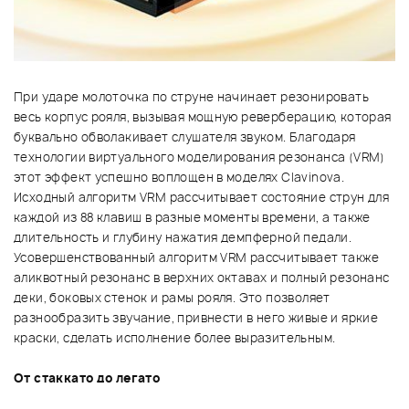
При ударе молоточка по струне начинает резонировать
весь корпус рояля, вызывая мощную реверберацию, которая
буквально обволакивает слушателя звуком. Благодаря
технологии виртуального моделирования резонанса (VRM)
этот эффект успешно воплощен в моделях Clavinova.
Исходный алгоритм VRM рассчитывает состояние струн для
каждой из 88 клавиш в разные моменты времени, а также
длительность и глубину нажатия демпферной педали.
Усовершенствованный алгоритм VRM рассчитывает также
аликвотный резонанс в верхних октавах и полный резонанс
деки, боковых стенок и рамы рояля. Это позволяет
разнообразить звучание, привнести в него живые и яркие
краски, сделать исполнение более выразительным.
От стаккато до легато