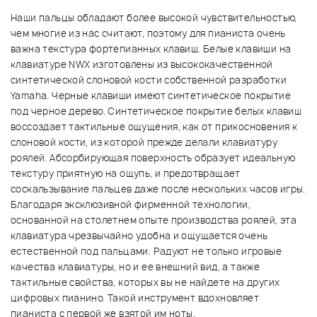
Наши пальцы обладают более высокой чувствительностью,
чем многие из нас считают, поэтому для пианиста очень
важна текстура фортепианных клавиш. Белые клавиши на
клавиатуре NWX изготовлены из высококачественной
синтетической слоновой кости собственной разработки
Yamaha. Черные клавиши имеют синтетическое покрытие
под черное дерево. Синтетическое покрытие белых клавиш
воссоздает тактильные ощущения, как от прикосновения к
слоновой кости, из которой прежде делали клавиатуру
роялей. Абсорбирующая поверхность образует идеальную
текстуру приятную на ощупь, и предотвращает
соскальзывание пальцев даже после нескольких часов игры.
Благодаря эксклюзивной фирменной технологии,
основанной на столетнем опыте производства роялей, эта
клавиатура чрезвычайно удобна и ощущается очень
естественной под пальцами. Радуют не только игровые
качества клавиатуры, но и ее внешний вид, а также
тактильные свойства, которых вы не найдете на других
цифровых пианино. Такой инструмент вдохновляет
пианиста с первой же взятой им ноты.