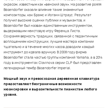
окрасом, известным как «венский звук». На развитие рояля
Bösendorfer оказали влияние такие знаменитые
композиторы, как Брамс и Иоганн Штраус. Результат
получил высокие оценки публики и музыкантов, и
Bösendorfer был назван единственным инструментом,
выдержавшим неистовую игру Ференца Листа.
Сохраняя верность традиции, связанной с педантичным
воплощением конструкции, лучшие мастера компании
тщательно и в течение многих часов доводили каждый
инструмент до идеала вручную. В 2008 году фирма
Bösendorfer стала частью группы компаний Yamaha, а в 2014
году в инструментах Clavinova серии CLP был представлен
легендарный тембр Bösendorfer Imperial.
Мощный звук и превосходная деревянная клавиатура
предоставляют безграничные возможности
нюансировки и выразительности пианистам любого
уровня.