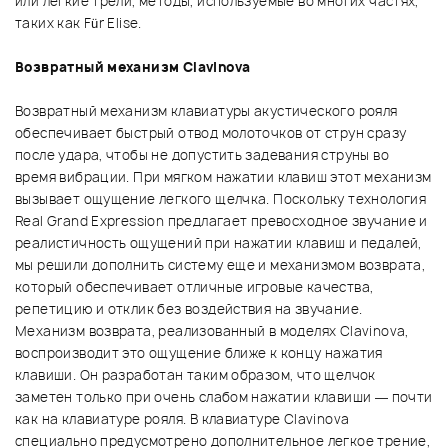
или легкие трели, методы, используемые во многих частях,
таких как Für Elise.
Возвратный механизм Clavinova
Возвратный механизм клавиатуры акустического рояля
обеспечивает быстрый отвод молоточков от струн сразу
после удара, чтобы не допустить задевания струны во
время вибрации. При мягком нажатии клавиш этот механизм
вызывает ощущение легкого щелчка. Поскольку технология
Real Grand Expression предлагает превосходное звучание и
реалистичность ощущений при нажатии клавиш и педалей,
мы решили дополнить систему еще и механизмом возврата,
который обеспечивает отличные игровые качества,
репетицию и отклик без воздействия на звучание.
Механизм возврата, реализованный в моделях Clavinova,
воспроизводит это ощущение ближе к концу нажатия
клавиши. Он разработан таким образом, что щелчок
заметен только при очень слабом нажатии клавиши — почти
как на клавиатуре рояля. В клавиатуре Clavinova
специально предусмотрено дополнительное легкое трение,