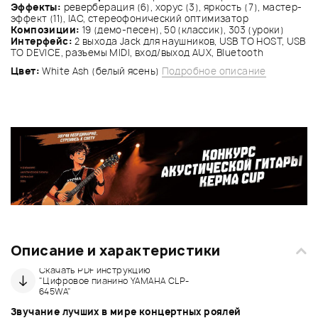
Эффекты:
реверберация (6), хорус (3), яркость (7), мастер-
эффект (11), IAC, стереофонический оптимизатор
Композиции:
19 (демо-песен), 50 (классик), 303 (уроки)
Интерфейс:
2 выхода Jack для наушников, USB TO HOST, USB
TO DEVICE, разъемы MIDI, вход/выход AUX, Bluetooth
Цвет:
White Ash (белый ясень)
Подробное описание
Описание и характеристики
Скачать PDF инструкцию
"Цифровое пианино YAMAHA CLP-
645WA"
Звучание лучших в мире концертных роялей