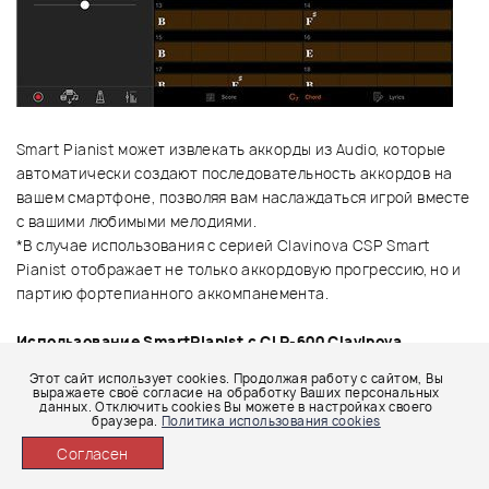
Smart Pianist может извлекать аккорды из Audio, которые
автоматически создают последовательность аккордов на
вашем смартфоне, позволяя вам наслаждаться игрой вместе
с вашими любимыми мелодиями.
*В случае использования с серией Clavinova CSP Smart
Pianist отображает не только аккордовую прогрессию, но и
партию фортепианного аккомпанемента.
Использование SmartPianist с CLP-600 Clavinova
Этот сайт использует cookies. Продолжая работу с сайтом, Вы
1. Убедитесь что версия прошивки 2.0 и выше на вашем CLP-
выражаете своё согласие на обработку Ваших персональных
данных. Отключить cookies Вы можете в настройках своего
600
браузера.
Политика использования cookies
Узнайте подробности о версии V2.0 на странице загрузок.
Согласен
Для информации посмотрите PDF файл включенный в архив
Firmware folder.