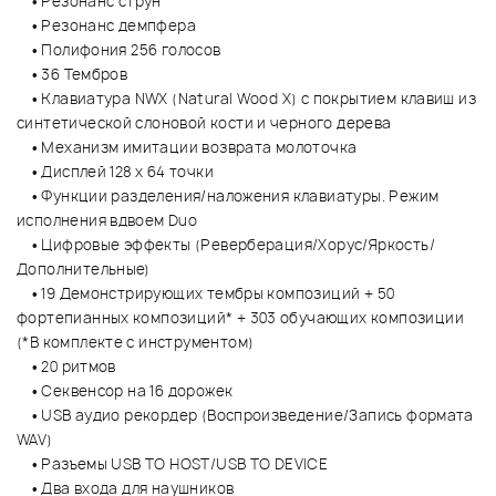
• Резонанс струн
• Резонанс демпфера
• Полифония 256 голосов
• 36 Тембров
• Клавиатура NWX (Natural Wood X) с покрытием клавиш из
синтетической слоновой кости и черного дерева
• Механизм имитации возврата молоточка
• Дисплей 128 x 64 точки
• Функции разделения/наложения клавиатуры. Режим
исполнения вдвоем Duo
• Цифровые эффекты (Реверберация/Хорус/Яркость/
Дополнительные)
• 19 Демонстрирующих тембры композиций + 50
фортепианных композиций* + 303 обучающих композиции
(*В комплекте с инструментом)
• 20 ритмов
• Секвенсор на 16 дорожек
• USB аудио рекордер (Воспроизведение/Запись формата
WAV)
• Разъемы USB TO HOST/USB TO DEVICE
• Два входа для наушников