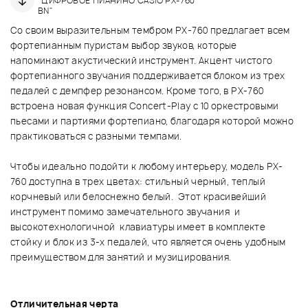
"ЦИФРОВОЕ ПИАНИНО CASIO PX-760
BN"
Со своим выразительным тембром PX-760 предлагает всем
фортепианным пуристам выбор звуков, которые
напоминают акустический инструмент. Акцент чистого
фортепианного звучания поддерживается блоком из трех
педалей с демпфер резонансом. Кроме того, в PX-760
встроена новая функция Concert-Play с 10 оркестровыми
пьесами и партиями фортепиано, благодаря которой можно
практиковаться с разными темпами.
Чтобы идеально подойти к любому интерьеру, модель PX-
760 доступна в трех цветах: стильный черный, теплый
корчневый или белоснежно белый. Этот красивейший
инструмент помимо замечательного звучания и
высокотехнологичной клавиатуры имеет в комплекте
стойку и блок из 3-х педалей, что является очень удобным
преимуществом для занятий и музицирования.
Отличительная черта