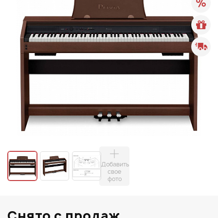
Добавить
свое
фото
Снято с продаж