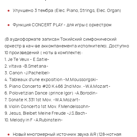
Улучшено 3 тембра (Elec. Piano, Strings, Elec. Organ)
Функция CONCERT PLAY - для игры с оркестром
(В аудиоформате записан Токийский симфонический
оркестр в кач-ве аккомпанемента исполнителю). Доступно
10 произведений ( ноты в комплекте):
1. Je Te Veux - E.Satie-
2. vltava -B.Smetana-
3. Canon -J.Pachelbel-
4. Tableaux d'une exposition -M.Moussorgski-
5. Piano Concerto #20 K.466 2nd Mov. -W.A.Mozart-
6. Polovetzian Dance (prince Igor) -A.Borodin-
7. Sonate K.331 1st Mov. -W.A.Mozart-
8. Violin Concerto 1st Mov. F.Mendelssohn-
9. Jesus, Bleibet Meine Freude -J.S.Bach-
10. Melody in F -A.Rubinstein-
Новый многомерный источник звука AiR (128-нотная