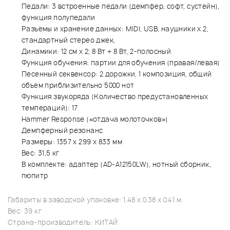
Педали: 3 встроенные педали (демпфер, софт, сустейн),
функция полупедали
Разъемы и хранение данных:
MIDI, USB,
наушники х 2,
стандартный стерео джек,
Динамики: 12 см х 2; 8 Вт + 8 Вт, 2-полосный
Функция обучения: партии для обучения (правая/левая)
Песенный секвенсор: 2 дорожки, 1 композиция, общий
объем приблизительно 5000 нот
Функция звукоряда (Количество предустановленных
темпераций): 17
Hammer Response («отдача молоточков»)
Демпферный резонанс
Размеры: 1357 х 299 х 833 мм
Вес: 31,5 кг
В комплекте: адаптер (AD-A12150LW), нотный сборник,
пюпитр
Габариты в заводской упаковке: 1.48 x 0.38 x 0.41 м.
Вес: 39 кг
Страна-производитель: КИТАЙ