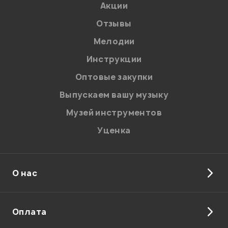
Акции
Отзывы
Мелодии
Я даю
согласие
на обработку персональных данных в
Инструкции
соответствии с
Политикой в отношении обработки
персональных данных.
Оптовые закупки
Введите проверочное число:
Выпускаем вашу музыку
Музей инструментов
Уценка
О нас
Отправить
Оплата