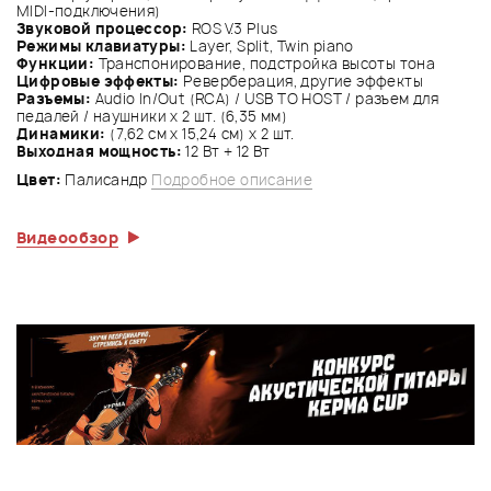
MIDI-подключения)
Звуковой процессор:
ROS V.3 Plus
Режимы клавиатуры:
Layer, Split, Twin piano
Функции:
Транспонирование, подстройка высоты тона
Цифровые эффекты:
Реверберация, другие эффекты
Разъемы:
Audio In/Out (RCA) / USB TO HOST / разъем для
педалей / наушники х 2 шт. (6,35 мм)
Динамики:
(7,62 см x 15,24 см) x 2 шт.
Выходная мощность:
12 Вт + 12 Вт
Цвет:
Палисандр
Подробное описание
Видеообзор