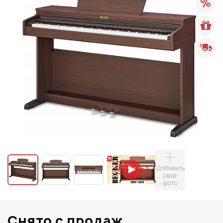
Добавить
свое
фото
Снято с продаж