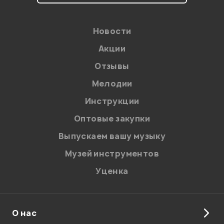
Новости
Акции
Отзывы
Мелодии
Я даю
согласие
на обработку персональных данных в
Инструкции
соответствии с
Политикой в отношении обработки
персональных данных.
Оптовые закупки
Введите проверочное число:
Выпускаем вашу музыку
Музей инструментов
Уценка
О нас
Отправить