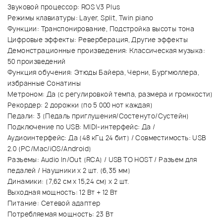
Звуковой процессор: ROS V.3 Plus
Режимы клавиатуры: Layer, Split, Twin piano
Функции: Транспонирование, Подстройка высоты тона
Цифровые эффекты: Реверберация, Другие эффекты
Демонстрационные произведения: Классическая музыка:
50 произведений
Функция обучения: Этюды Байера, Черни, Бургмюллера,
избранные Сонатины
Метроном: Да (с регулировкой темпа, размера и громкости)
Рекордер: 2 дорожки (по 5 000 нот каждая)
Педали: 3 (Педаль приглушения/Состенуто/Сустейн)
Подключение по USB: MIDI-интерфейс: Да /
Аудиоинтерфейс: Да (48 кГц 24 бит) / Совместимость: USB
2.0 (PC/Mac/iOS/Android)
Разъемы: Audio In/Out (RCA) / USB TO HOST / Разъем для
педалей / Наушники х 2 шт. (6,35 мм)
Динамики: (7,62 см x 15,24 см) x 2 шт.
Выходная мощность: 12 Вт + 12 Вт
Питание: Сетевой адаптер
Потребляемая мощность: 23 Вт