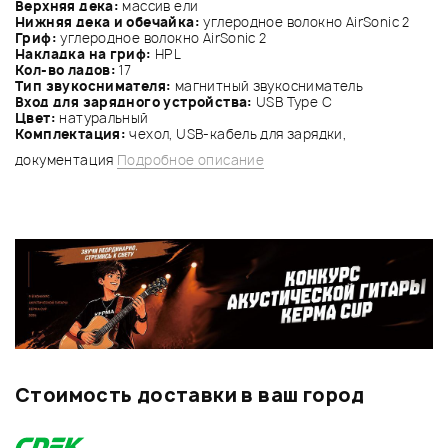
Верхняя дека:
массив ели
Нижняя дека и обечайка:
углеродное волокно AirSonic 2
Гриф:
углеродное волокно AirSonic 2
Накладка на гриф:
HPL
Кол-во ладов:
17
Тип звукоснимателя:
магнитный звукосниматель
Вход для зарядного устройства:
USB Type C
Цвет:
натуральный
Комплектация:
чехол, USB-кабель для зарядки,
документация
Подробное описание
Стоимость доставки в ваш город