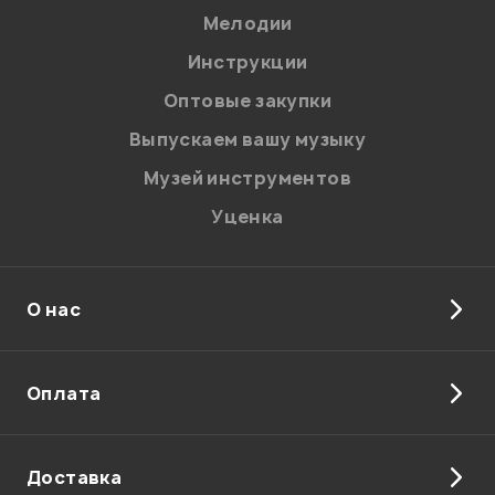
Мелодии
Я даю
согласие
на обработку персональных данных в
Инструкции
соответствии с
Политикой в отношении обработки
персональных данных.
Оптовые закупки
Введите проверочное число:
Выпускаем вашу музыку
Музей инструментов
Уценка
О нас
Отправить
Оплата
Доставка