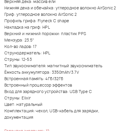
Верхняя дека: массив ели
Нижняя дека и обечайка: углеродное волокно AirSonic 2
Гриф: углеродное волокно AirSonic 2
Профиль грифа: Flyneck C shape
Накладка на гриф: HPL
Верхний и нижний порожки: пластик PPS
Мензура: 23.5"
Кол-во ладов: 17
Струнодержатель: HPL
Струны: 12-53
Тип звукоснимателя: магнитный звукосниматель
Ёмкость аккумулятора: 3350mAh/3.7V
Встроенная память: 4Гб/32Гб
Встроенный процессор эффектов
Вход для зарядного устройства: USB Type C
Струны: Elixir
Цвет: натуральный
Комплектация: чехол, USB-кабель для зарядки,
документация