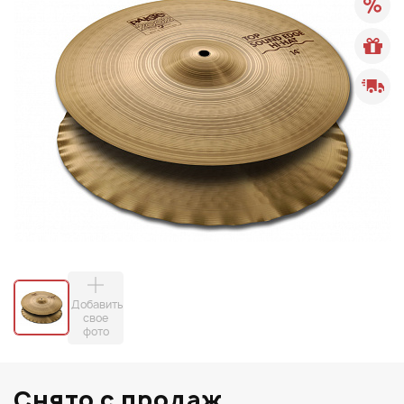
Добавить
свое
фото
Снято с продаж