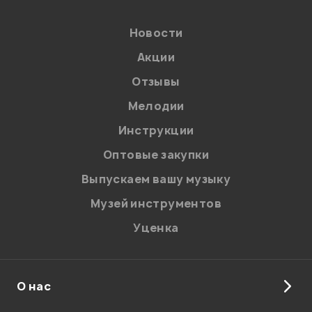
Новости
Акции
Отзывы
Мелодии
Я даю
согласие
на обработку персональных данных в
Инструкции
соответствии с
Политикой в отношении обработки
персональных данных.
Оптовые закупки
Введите проверочное число:
Выпускаем вашу музыку
Музей инструментов
Уценка
О нас
Отправить