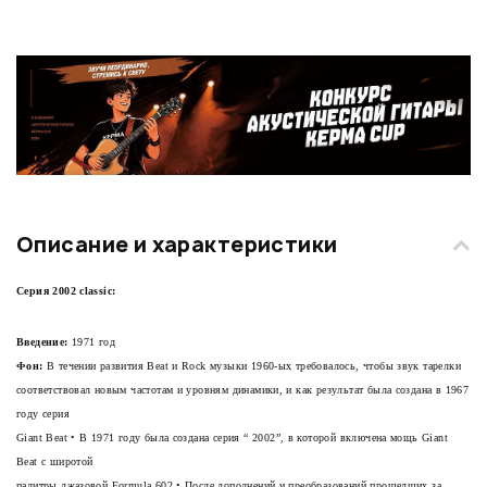
Описание и характеристики
Серия 2002 classic:
Введение:
1971 год
Фон:
В течении развития Beat и Rock музыки 1960-ых требовалось, чтобы звук тарелки
соответствовал новым частотам и уровням динамики, и как результат была создана в 1967
году серия
Giant Beat • В 1971 году была создана серия “
2002”
, в которой включена мощь Giant
Beat с широтой
палитры джазовой Formula 602 • После дополнений и преобразований прошедших за