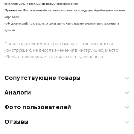
поколение 2002 с красным шелковым экранированием
Признание:
Используемые бесчисленным количеством ведущих барабанщиков во всем
мире более
трёх десятилетий, создающих существенную часть нашего современного наследия в
музыки.
Производитель имеет право менять комплектацию и
конструкцию, не внося изменения в инструкцию. Место
сборки товара может отличаться от указанного.
Сопутствующие товары
Аналоги
Фото пользователей
Отзывы
Загрузите свои фотографии купленного товара и получите
+1000 бонусов
.
Смарт-навигатор