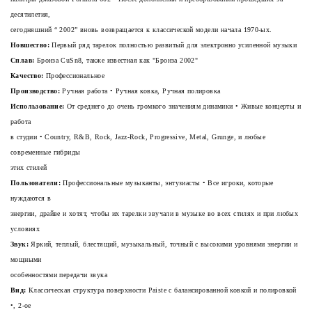
десятилетия,
сегодняшний “
2002”
вновь возвращается к классической модели начала 1970-ых.
Новшество:
Первый ряд тарелок полностью развитый для электронно усиленной музыки
Сплав:
Бронза CuSn8, также известная как "Бронза 2002"
Качество:
Профессиональное
Производство:
Ручная работа • Ручная ковка, Ручная полировка
Использование:
От среднего до очень громкого значениям динамики • Живые концерты и
работа
в студии • Country, R&B, Rock, Jazz-Rock, Progressive, Metal, Grunge, и любые
современные гибриды
этих стилей
Пользователи:
Профессиональные музыканты, энтузиасты • Все игроки, которые
нуждаются в
энергии, драйве и хотят, чтобы их тарелки звучали в музыке во всех стилях и при любых
условиях
Звук:
Яркий, теплый, блестящий, музыкальный, точный с высокими уровнями энергии и
мощными
особенностями передачи звука
Вид:
Классическая структура поверхности Paiste с балансированной ковкой и полировкой
•, 2-ое