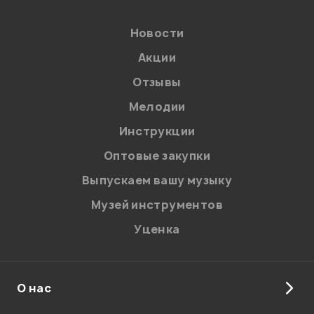
Новости
Акции
Отзывы
Мелодии
Я даю
согласие
на обработку персональных данных в
Инструкции
соответствии с
Политикой в отношении обработки
персональных данных.
Оптовые закупки
Введите проверочное число:
Выпускаем вашу музыку
Музей инструментов
Уценка
О нас
Отправить