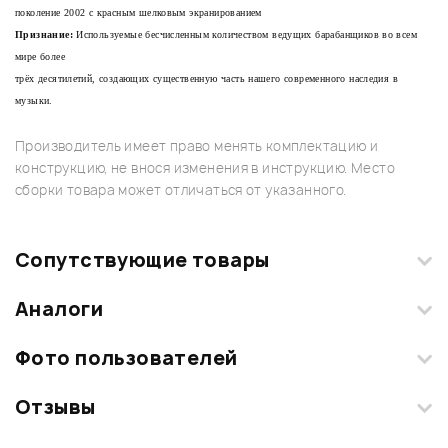
поколение 2002 с красным шелковым экранированием
Признание:
Используемые бесчисленным количеством ведущих барабанщиков во всем
мире более
трёх десятилетий, создающих существенную часть нашего современного наследия в
музыки.
Производитель имеет право менять комплектацию и
конструкцию, не внося изменения в инструкцию. Место
сборки товара может отличаться от указанного.
Сопутствующие товары
Аналоги
Фото пользователей
Отзывы
Загрузите свои фотографии купленного товара и получите
+1000 бонусов
.
Смарт-навигатор