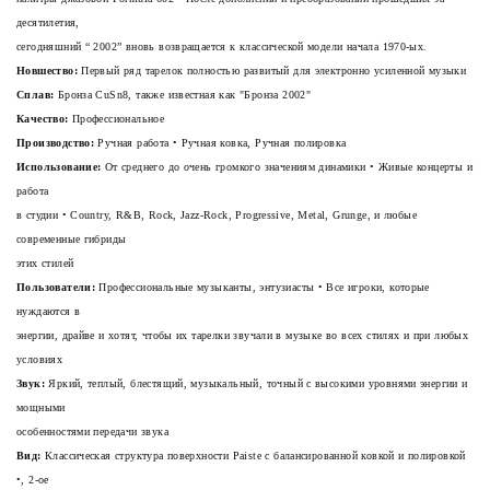
десятилетия,
сегодняшний “
2002”
вновь возвращается к классической модели начала 1970-ых.
Новшество:
Первый ряд тарелок полностью развитый для электронно усиленной музыки
Сплав:
Бронза CuSn8, также известная как "Бронза 2002"
Качество:
Профессиональное
Производство:
Ручная работа • Ручная ковка, Ручная полировка
Использование:
От среднего до очень громкого значениям динамики • Живые концерты и
работа
в студии • Country, R&B, Rock, Jazz-Rock, Progressive, Metal, Grunge, и любые
современные гибриды
этих стилей
Пользователи:
Профессиональные музыканты, энтузиасты • Все игроки, которые
нуждаются в
энергии, драйве и хотят, чтобы их тарелки звучали в музыке во всех стилях и при любых
условиях
Звук:
Яркий, теплый, блестящий, музыкальный, точный с высокими уровнями энергии и
мощными
особенностями передачи звука
Вид:
Классическая структура поверхности Paiste с балансированной ковкой и полировкой
•, 2-ое