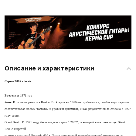
Описание и характеристики
Серия 2002 classic:
Введение:
1971 год
Фон:
В течении развития Beat и Rock музыки 1960-ых требовалось, чтобы звук тарелки
соответствовал новым частотам и уровням динамики, и как результат была создана в 1967
году серия
Giant Beat • В 1971 году была создана серия “
2002”
, в которой включена мощь Giant
Beat с широтой
палитры джазовой Formula 602 • После дополнений и преобразований прошедших за