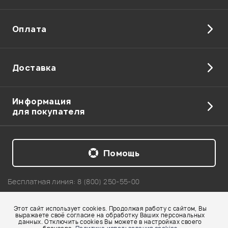
Оплата
Доставка
Информация
для покупателя
Помощь
Бесплатная линия:
8 (800) 250-55-00
Telegram: +7 911 218-04-54
Этот сайт использует cookies. Продолжая работу с сайтом, Вы
Карта сайта
выражаете своё согласие на обработку Ваших персональных
данных. Отключить cookies Вы можете в настройках своего
© 2002-2026 Все права защищены. Использование материалов с сайта