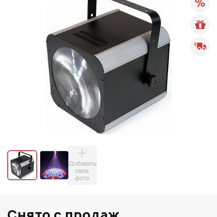
Добавить
свое
фото
Снято с продаж