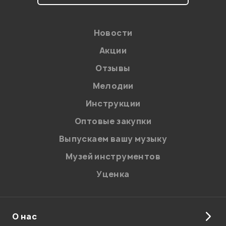
Новости
Акции
Отзывы
Мелодии
Я даю
согласие
на обработку персональных данных в
Инструкции
соответствии с
Политикой в отношении обработки
персональных данных.
Оптовые закупки
Введите проверочное число:
Выпускаем вашу музыку
Музей инструментов
Уценка
О нас
Отправить