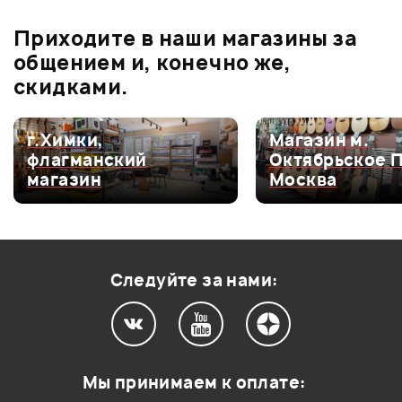
бонусов
.
Приходите в наши магазины за
0.0
общением и, конечно же,
скидками.
Оценка
5
0
г.Химки,
Магазин м.
флагманский
Октябрьское 
Оценка
4
0
магазин
Москва
Оценка
3
0
Оценка
2
0
Оценка
1
0
Следуйте за нами:
Мой отзыв о товаре
Мы принимаем к оплате: