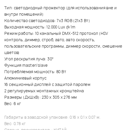
Тип: светодиодный прожектор (для использования вне и
внутри помещений)
Количество светодиодов: 7х3 RGB (21х3 Вт)
Выходная мощность: 12.000 Lux @ 1m
Режим работы: 10 канальный DMX-512 протокол (HSV
контроль, диммер, строб, авто, авто скорость,
пользовательские программы, диммер скорости, смешение
цветов)
Угол раскрытия луча: 30°
Функция master/slave
Потребляемая мощность: 80 Вт
Алюминиевый корпус
16 секционный дисплей с защитой паролем
2 регулируемых монтажных кронштейна
Размеры (ДхШхВ): 230 х 305 х 276 мм
Вес: 6 кг
Габариты в заводской упаковке: 0.16 x 0.1 x 0.07 м.
Вес: 0.78 кг