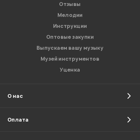
Отзывы
Мелодии
Я даю
согласие
на обработку персональных данных в
Инструкции
соответствии с
Политикой в отношении обработки
персональных данных.
Оптовые закупки
Введите проверочное число:
Выпускаем вашу музыку
Музей инструментов
Уценка
О нас
Отправить
Оплата