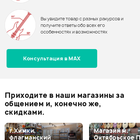
Отзывы
Оставьте отзыв и получите
+1000
0
бонусов
.
В корзину
В корзину
Вы увидите товар с разных ракурсов и
0.0
получите ответы обо всех его
особенностях и возможностях
Консультация в MAX
Оценка
5
0
Оценка
4
0
Оценка
3
0
Оценка
2
0
Приходите в наши магазины за
Оценка
1
0
общением и, конечно же,
скидками.
г.Химки,
Магазин м.
Мой отзыв о товаре
флагманский
Октябрьское 