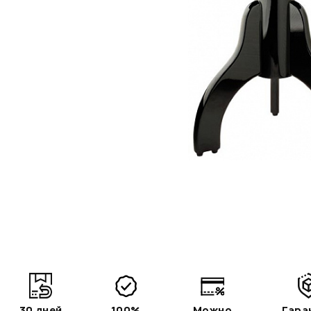
30 дней
100%
Можно
Гара