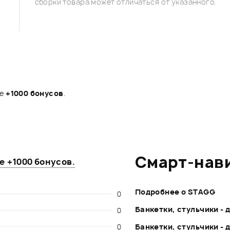
сборки товара может отличаться от указанного.
те
+1000 бонусов
.
Смарт-нав
те
+1000 бонусов
.
Подробнее о STAGG
0
Банкетки, стульчики -
0
0
Банкетки, стульчики -