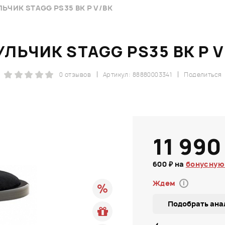
ЬЧИК STAGG PS35 BK P V/BK
УЛЬЧИК STAGG PS35 BK P V
0 отзывов
Артикул: 88880003341
Поделиться
11 990
600 ₽ на
бонусную
Ждем
i
Подобрать ана