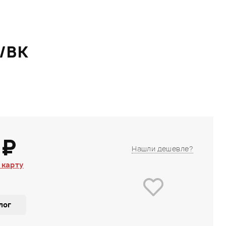
/BK
 ₽
Нашли дешевле?
 карту
лог