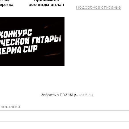
держка
все виды оплат
Подробное описание
Забрать в ПВЗ
151 р.
(от 5 д.)
 доставки