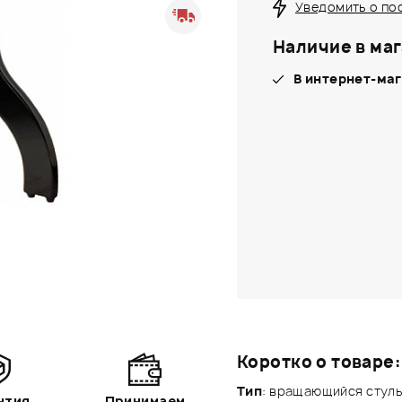
Уведомить о по
Наличие в маг
В интернет-маг
Коротко о товаре:
Тип
: вращающийся стуль
нтия
Принимаем