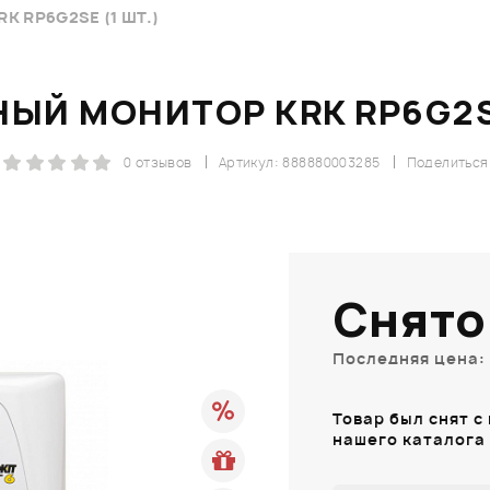
 RP6G2SE (1 ШТ.)
ЫЙ МОНИТОР KRK RP6G2SE
0 отзывов
Артикул: 888880003285
Поделиться
Снято
Последняя цена: 
Товар был снят с
нашего каталога