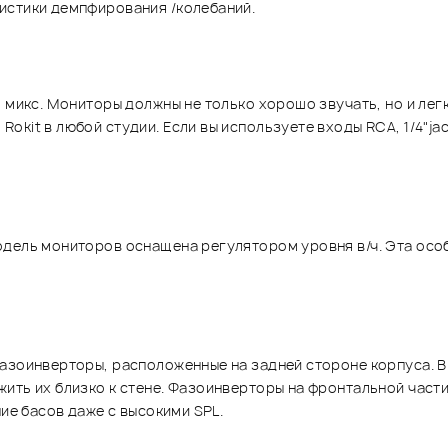
истики демпфирования /колебаний.
ш микс. Мониторы должны не только хорошо звучать, но и ле
it в любой студии. Если вы используете входы RCA, 1/4"jack
дель мониторов оснащена регулятором уровня в/ч. Эта особ
азоинверторы, расположенные на задней стороне корпуса. В
ить их близко к стене. Фазоинверторы на фронтальной част
ние басов даже с высокими SPL.