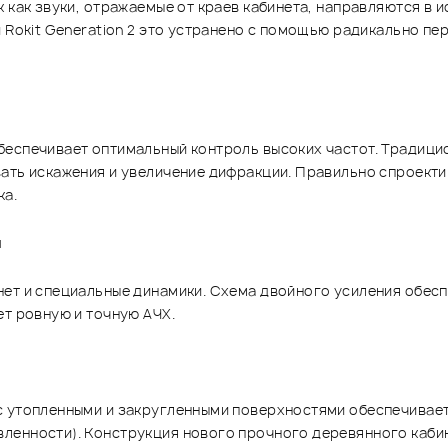
к как звуки, отражаемые от краев кабинета, направляются в
и Rokit Generation 2 это устранено с помощью радикально пе
беспечивает оптимальный контроль высоких частот. Традици
вать искажения и увеличение дифракции. Правильно спроекти
ка.
м
ет и специальные динамики. Схема двойного усиления обесп
ет ровную и точную АЧХ.
с утопленными и закругленными поверхностями обеспечивает
ленности). Конструкция нового прочного деревянного каби