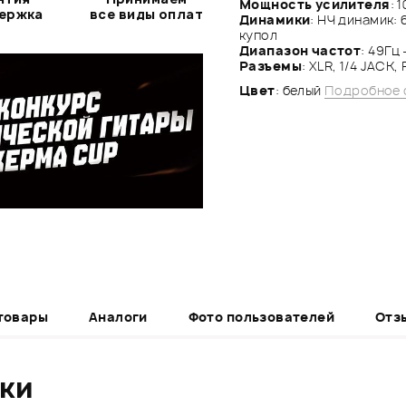
Мощность усилителя
: 
держка
все виды оплат
Динамики
: НЧ динамик: 
купол
Диапазон частот
: 49Гц 
Разъемы
: XLR, 1/4 JACK,
Цвет
: белый
Подробное 
товары
Аналоги
Фото пользователей
Отз
ики