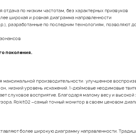
 отдача по низким частотам, без характерных призвуков
олее широкая и ровная диаграмма направленности
mp.), разработанные по последним технологиям, позволяют д
езонансов
го поколения.
я максимальной производительности: улучшенное воспроизв
он, низкий уровень искажений. 1-дюймовые неодимовые твите
шает слуховое восприятие. Благодаря малому весу и высокой
ора. RokitG2 –самый точный монитор в своем ценовом диап
доставляют более широкую диаграмму направленности. Тради