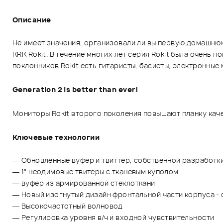
Описание
Не имеет значения, организовали ли вы первую домашнюю
KRK Rokit. В течение многих лет серия Rokit была очен
поклонников Rokit есть гитаристы, басисты, электронны
Generation 2 is better than ever!
Мониторы Rokit второго поколения повышают планку каче
Ключевые технологии
— Обновлённые вуфер и твиттер, собственной разработк
— 1" неодимовые твитеры с тканевым куполом
— вуфер из армированной стеклоткани
— Новый изогнутый дизайн фронтальной части корпуса -
— Высокочастотный волновод
— Регулировка уровня в/ч и входной чувствительности