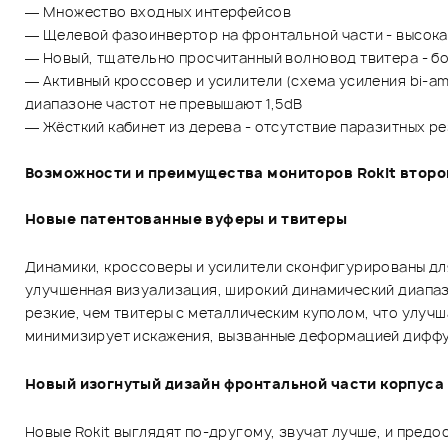
— Множество входных интерфейсов
— Щелевой фазоинвертор на фронтальной части - высокая
— Новый, тщательно просчитанный волновод твитера - б
— Активный кроссовер и усилители (схема усиления bi-a
диапазоне частот не превышают 1,5dB
— Жёсткий кабинет из дерева - отсутствие паразитных р
Возможности и преимущества мониторов Rokit второ
Новые патентованные вуферы и твитеры
Динамики, кроссоверы и усилители сконфигурированы дл
улучшенная визуализация, широкий динамический диапаз
резкие, чем твитеры с металлическим куполом, что улуч
минимизирует искажения, вызванные деформацией диффуз
Новый изогнутый дизайн фронтальной части корпуса
Новые Rokit выглядят по-другому, звучат лучше, и пре