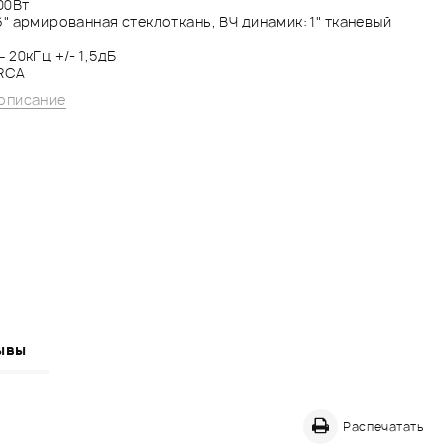
100Вт
6" армированная стеклоткань, ВЧ динамик: 1" тканевый
– 20кГц +/- 1,5дБ
 RCA
описание
ывы
Распечатать