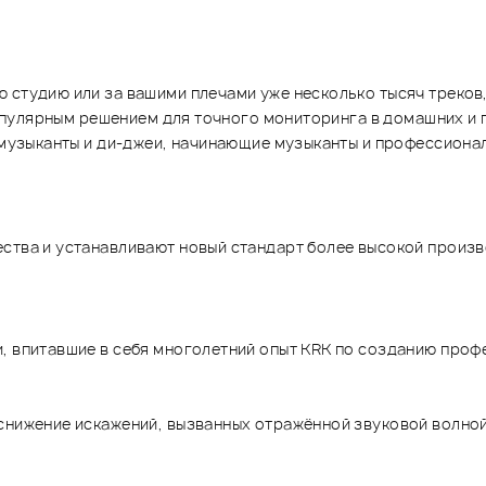
 студию или за вашими плечами уже несколько тысяч треков,
ь популярным решением для точного мониторинга в домашних 
е музыканты и ди-джеи, начинающие музыканты и профессиона
ства и устанавливают новый стандарт более высокой произв
и, впитавшие в себя многолетний опыт KRK по созданию про
 снижение искажений, вызванных отражённой звуковой волно