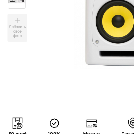
Добавить
свое
фото
30 дней
100%
Можно
Гара